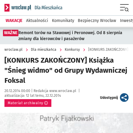
Serwis informacyjny wroclaw.pl podserwis: Dla mieszkańca
Menu
WAKACJE
Aktualności
Komunikaty
Bezpieczny Wrocław
Inwest
WAŻNE
Remont torów na Stawowej i Peronowej. Od 8 sierpnia
zmiany dla kierowców i pasażerów
wroclaw.pl
Dla mieszkańca
Konkursy
[KONKURS ZAKOŃCZONY] Ksi
[KONKURS ZAKOŃCZONY] Książka
"Śnieg widmo" od Grupy Wydawniczej
Foksal
Data publikacji:
Autor:
20.12.2014 00:00 |
Redakcja www.wroclaw.pl
|
aktualizacja:
12 lat temu, 22.12.2014
artykuł
Udostępnij
Materiał archiwalny
Kliknij, aby powiększyć