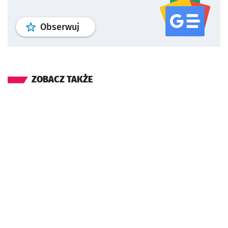
profil
google news
serwisu wroclaw
Obserwuj
ZOBACZ TAKŻE