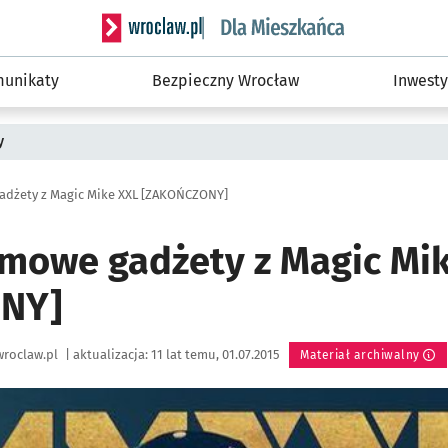
Serwis informacyjny wroclaw.pl podserwis: Dla
unikaty
Bezpieczny Wrocław
Inwesty
y
adżety z Magic Mike XXL [ZAKOŃCZONY]
lmowe gadżety z Magic Mi
NY]
roclaw.pl
|
aktualizacja:
11 lat temu, 01.07.2015
Materiał archiwalny