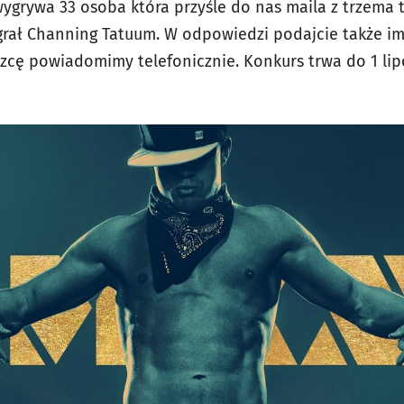
wygrywa 33 osoba która przyśle do nas maila z trzema 
grał Channing Tatuum. W odpowiedzi podajcie także im
ięzcę powiadomimy telefonicznie. Konkurs trwa do 1 lip