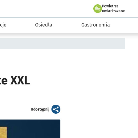
Powietrze
we Wrocławiu
 mieszkańca
umiarkowane
cje
Osiedla
Gastronomia
ke XXL
artykuł
Udostępnij