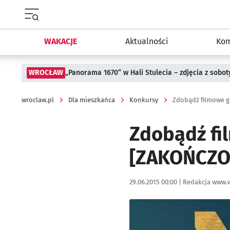
Menu główne portalu wroclaw.pl
WAKACJE
Aktualności
Kom
WROCŁAW
„Panorama 1670” w Hali Stulecia – zdjęcia z sobot
wroclaw.pl
Dla mieszkańca
Konkursy
Zdobądź filmowe g
Zdobądź fi
[ZAKOŃCZO
Data publikacji:
Autor:
29.06.2015 00:00 |
Redakcja www.w
Kliknij, aby powiększyć