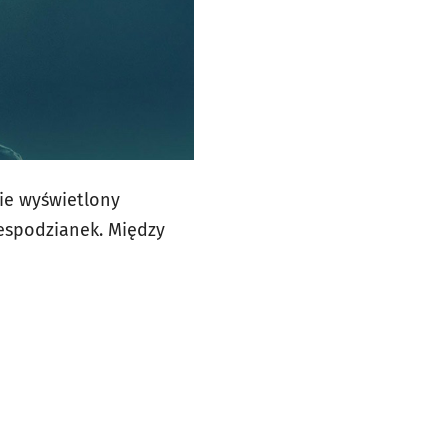
nie wyświetlony
espodzianek. Między