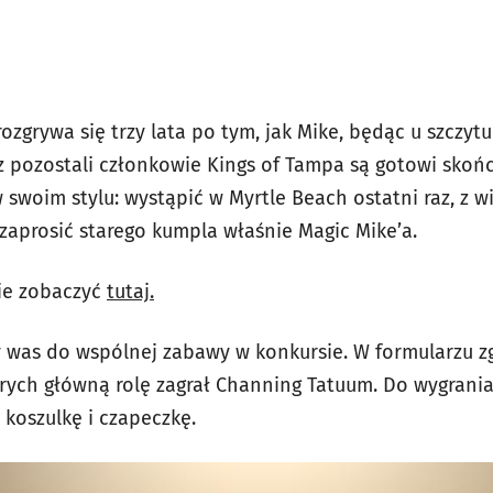
rozgrywa się trzy lata po tym, jak Mike, będąc u szczyt
raz pozostali członkowie Kings of Tampa są gotowi skoń
 swoim stylu: wystąpić w Myrtle Beach ostatni raz, z 
aprosić starego kumpla właśnie Magic Mike’a.
ie zobaczyć
tutaj.
my was do wspólnej zabawy w konkursie. W formularzu 
tórych główną rolę zagrał Channing Tatuum. Do wygran
 koszulkę i czapeczkę.