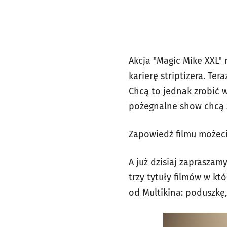
Akcja "Magic Mike XXL" 
karierę striptizera. Te
Chcą to jednak zrobić w
pożegnalne show chcą z
Zapowiedź filmu możec
A już dzisiaj zaprasza
trzy tytuły filmów w k
od Multikina: poduszkę,