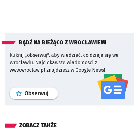
BĄDŹ NA BIEŻĄCO Z WROCŁAWIEM!
Kliknij „obserwuj”, aby wiedzieć, co dzieje się we
Wrocławiu.
Najciekawsze wiadomości z
www.wroclaw.pl znajdziesz w Google News!
profil
google news
serwisu wroclaw
Obserwuj
ZOBACZ TAKŻE