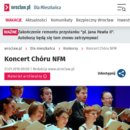
Serwis informacyjny wroclaw.pl podserwis: Dla mieszkańca
Menu
WAKACJE
Aktualności
Komunikaty
Bezpieczny Wrocław
Inwest
WAŻNE
Zakończenie remontu przystanku "pl. Jana Pawła II".
Autobusy będą się tam znowu zatrzymywać
wroclaw.pl
Dla mieszkańca
Konkursy
Koncert Chóru NFM
Koncert Chóru NFM
Data publikacji:
Autor:
21.01.2016 00:00 |
Redakcja www.wroclaw.pl
artykuł
Udostępnij
Materiał archiwalny
Kliknij, aby powiększyć