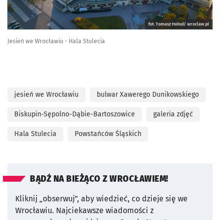
fot. Tomasz Hołod/ wroclaw.pl
Jesień we Wrocławiu - Hala Stulecia
jesień we Wrocławiu
bulwar Xawerego Dunikowskiego
Biskupin-Sępolno-Dąbie-Bartoszowice
galeria zdjęć
Hala Stulecia
Powstańców Śląskich
BĄDŹ NA BIEŻĄCO Z WROCŁAWIEM!
Kliknij „obserwuj”, aby wiedzieć, co dzieje się we
Wrocławiu.
Najciekawsze wiadomości z