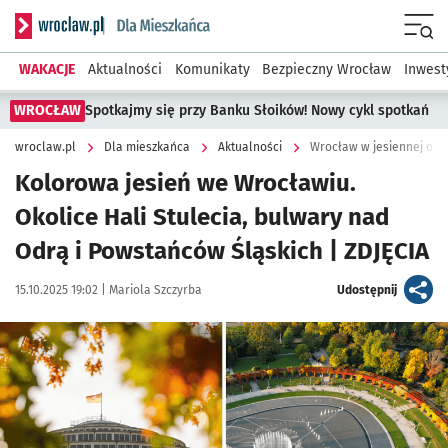
Serwis informacyjny wroclaw.pl podserwis: Dla mieszkańca
Menu
WAKACJE
Aktualności
Komunikaty
Bezpieczny Wrocław
Inwest
WROCŁAW
Spotkajmy się przy Banku Słoików! Nowy cykl spotkań
wroclaw.pl
Dla mieszkańca
Aktualności
Wrocław w jesiennej odsło
Kolorowa jesień we Wrocławiu.
Okolice Hali Stulecia, bulwary nad
Odrą i Powstańców Śląskich | ZDJĘCIA
Data publikacji:
Autor:
artykuł
15.10.2025 19:02 |
Mariola Szczyrba
Udostępnij
Kliknij, aby zobaczyć galerię