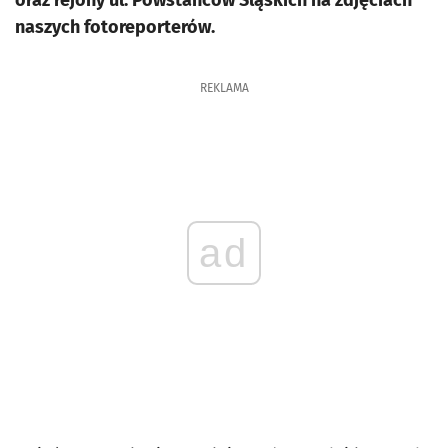
oraz rejony ul. Powstańców Śląskich na zdjęciach
naszych fotoreporterów.
REKLAMA
ad