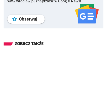
www.wroclaw.pl znajdziesz w Google News!
profil
google news
serwisu wroclaw
Obserwuj
ZOBACZ TAKŻE