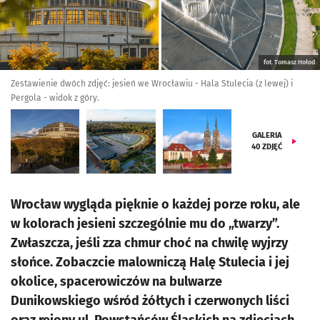
fot. Tomasz Hołod
Zestawienie dwóch zdjęć: jesień we Wrocławiu - Hala Stulecia (z lewej) i
Pergola - widok z góry.
GALERIA
40
ZDJĘĆ
Wrocław wygląda pięknie o każdej porze roku, ale
w kolorach jesieni szczególnie mu do „twarzy”.
Zwłaszcza, jeśli zza chmur choć na chwilę wyjrzy
słońce. Zobaczcie malowniczą Halę Stulecia i jej
okolice, spacerowiczów na bulwarze
Dunikowskiego wśród żółtych i czerwonych liści