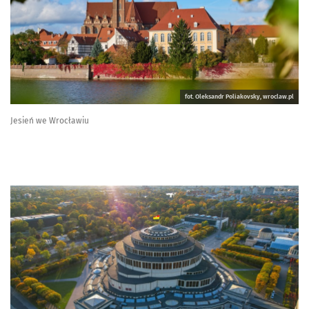
fot. Oleksandr Poliakovsky, wroclaw.pl
Jesień we Wrocławiu