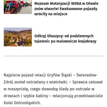
Muzeum Motoryzacji WENA w Oławie
znów otwarte! Ewakuowane pojazdy
wróciły na miejsce
otworzy się w nowej karcie
Odkryj Głuszycę: od podziemnych
tajemnic po malownicze krajobrazy
Najpierw pojazd relacji Gryfów Śląski – Świeradów-
Zdrój został ostrzelany z wiatrówki. – Sprawca celował
w maszynistę, czego dowodzą ślady po ostrzale w
drzwiach i szybie kabiny – relacjonują przedstawiciele
Kolei Dolnośląskich.