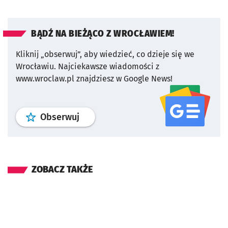
BĄDŹ NA BIEŻĄCO Z WROCŁAWIEM!
Kliknij „obserwuj”, aby wiedzieć, co dzieje się we
Wrocławiu.
Najciekawsze wiadomości z
www.wroclaw.pl znajdziesz w Google News!
profil
google news
serwisu wroclaw
Obserwuj
ZOBACZ TAKŻE