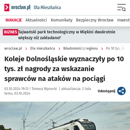
Serwis informacyjny wroclaw.pl podserwis: Dla mieszkańca
Menu
WAKACJE
Aktualności
Komunikaty
Bezpieczny Wrocław
Inwest
BIZNES
Tajwański park technologiczny w Miękini dwukrotnie
większy niż zakładano?
wroclaw.pl
Dla mieszkańca
Wiadomości z regionu
Po 10 tys. zł 
Koleje Dolnośląskie wyznaczyły po 10
tys. zł nagrody za wskazanie
sprawców na ataków na pociągi
Data publikacji:
Autor:
03.10.2024 19:13 |
Tomasz Wysocki
|
aktualizacja:
2 lata
artykuł
Udostępnij
temu, 03.10.2024
Kliknij, aby powiększyć