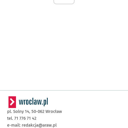
pl. Solny 14,
50-062
Wrocław
tel. 71 776 71 42
e-mail:
redakcja@araw.pl