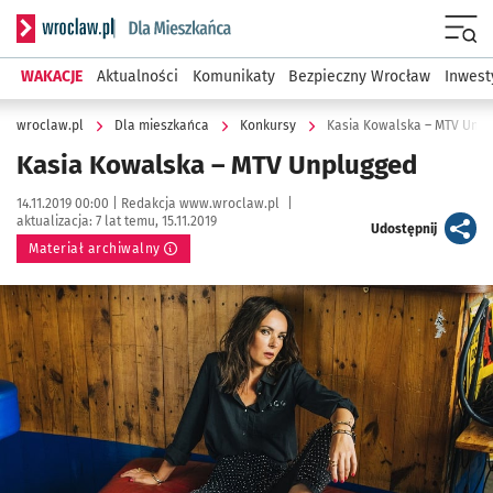
Serwis informacyjny wroclaw.pl podserwis: Dla mieszkańca
Menu
WAKACJE
Aktualności
Komunikaty
Bezpieczny Wrocław
Inwest
wroclaw.pl
Dla mieszkańca
Konkursy
Kasia Kowalska – MTV Unp
Kasia Kowalska – MTV Unplugged
Data publikacji:
Autor:
14.11.2019 00:00 |
Redakcja www.wroclaw.pl
|
aktualizacja:
7 lat temu, 15.11.2019
artykuł
Udostępnij
Materiał archiwalny
Kliknij, aby powiększyć