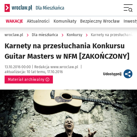
Serwis informacyjny wroclaw.pl podserwis: Dla mieszkańca
Menu
WAKACJE
Aktualności
Komunikaty
Bezpieczny Wrocław
Inwest
wroclaw.pl
Dla mieszkańca
Konkursy
Karnety na przesłuchania 
Karnety na przesłuchania Konkursu
Guitar Masters w NFM [ZAKOŃCZONY]
Data publikacji:
Autor:
13.10.2016 00:00 |
Redakcja www.wroclaw.pl
|
aktualizacja:
10 lat temu, 17.10.2016
artykuł
Udostępnij
Materiał archiwalny
Kliknij, aby powiększyć