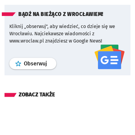
BĄDŹ NA BIEŻĄCO Z WROCŁAWIEM!
Kliknij „obserwuj”, aby wiedzieć, co dzieje się we
Wrocławiu.
Najciekawsze wiadomości z
www.wroclaw.pl znajdziesz w Google News!
profil
google news
serwisu wroclaw
Obserwuj
ZOBACZ TAKŻE