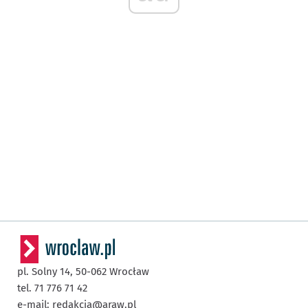
pl. Solny 14,
50-062
Wrocław
tel. 71 776 71 42
e-mail:
redakcja@araw.pl