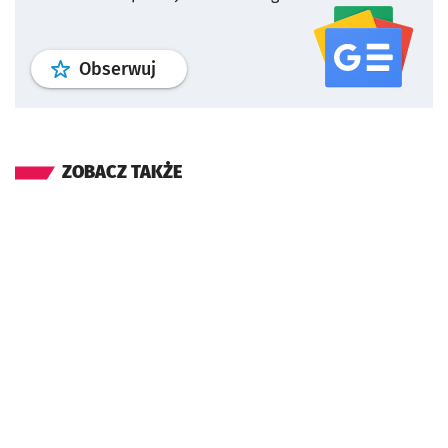
profil
google news
serwisu wroclaw
Obserwuj
ZOBACZ TAKŻE