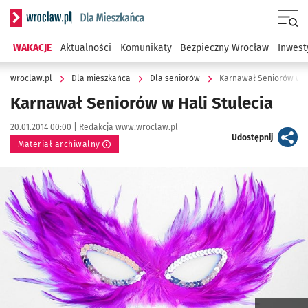
Serwis informacyjny wroclaw.pl podserwis: Dla mieszkańca
Menu
WAKACJE
Aktualności
Komunikaty
Bezpieczny Wrocław
Inwest
wroclaw.pl
Dla mieszkańca
Dla seniorów
Karnawał Seniorów w Ha
Karnawał Seniorów w Hali Stulecia
Data publikacji:
Autor:
20.01.2014 00:00 |
Redakcja www.wroclaw.pl
artykuł
Udostępnij
Materiał archiwalny
Kliknij, aby powiększyć