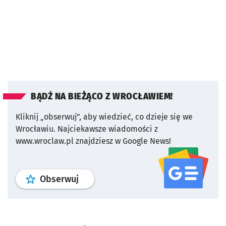
BĄDŹ NA BIEŻĄCO Z WROCŁAWIEM!
Kliknij „obserwuj”, aby wiedzieć, co dzieje się we
Wrocławiu.
Najciekawsze wiadomości z
www.wroclaw.pl znajdziesz w Google News!
profil
google news
serwisu wroclaw
Obserwuj