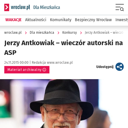
Serwis informacyjny wroclaw.pl podserwis: Dla mieszkańca
Menu
WAKACJE
Aktualności
Komunikaty
Bezpieczny Wrocław
Inwest
wroclaw.pl
Dla mieszkańca
Konkursy
Jerzy Antkowiak – wieczór a
Jerzy Antkowiak – wieczór autorski na
ASP
Data publikacji:
Autor:
24.11.2015 00:00 |
Redakcja www.wroclaw.pl
artykuł
Udostępnij
Materiał archiwalny
Kliknij, aby powiększyć