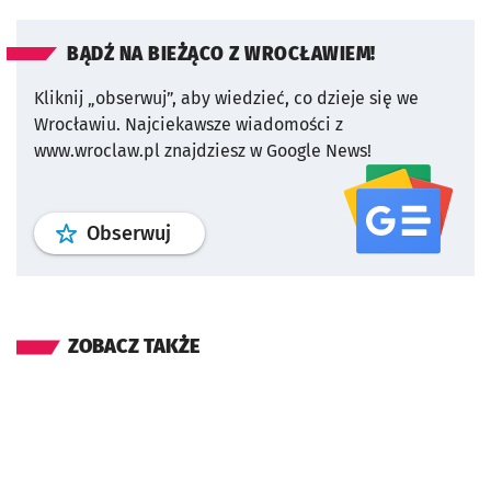
BĄDŹ NA BIEŻĄCO Z WROCŁAWIEM!
Kliknij „obserwuj”, aby wiedzieć, co dzieje się we
Wrocławiu.
Najciekawsze wiadomości z
www.wroclaw.pl znajdziesz w Google News!
profil
google news
serwisu wroclaw
Obserwuj
ZOBACZ TAKŻE