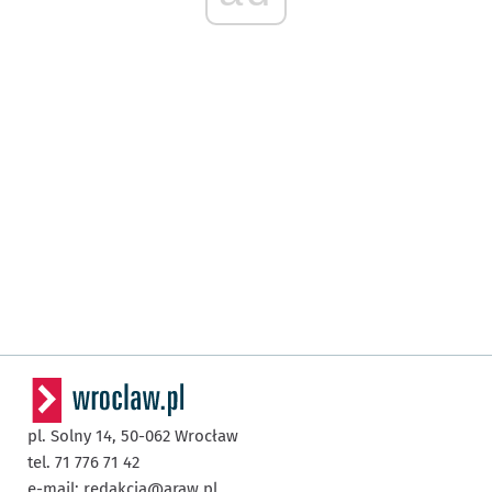
pl. Solny 14,
50-062
Wrocław
tel. 71 776 71 42
e-mail:
redakcja@araw.pl