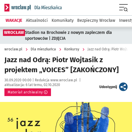
Serwis informacyjny wroclaw.pl podserwis: Dla mieszkańca
Menu
WAKACJE
Aktualności
Komunikaty
Bezpieczny Wrocław
Inwest
WROCŁAW
Stadion na Brochowie z nowym zapleczem dla
sportowców | ZDJĘCIA
wroclaw.pl
Dla mieszkańca
Konkursy
Jazz nad Odrą: Piotr Wojta
Jazz nad Odrą: Piotr Wojtasik z
projektem „VOICES” [ZAKOŃCZONY]
Data publikacji:
Autor:
30.09.2020 00:00 |
Redakcja www.wroclaw.pl
|
aktualizacja:
6 lat temu, 02.10.2020
artykuł
Udostępnij
Materiał archiwalny
Kliknij, aby powiększyć