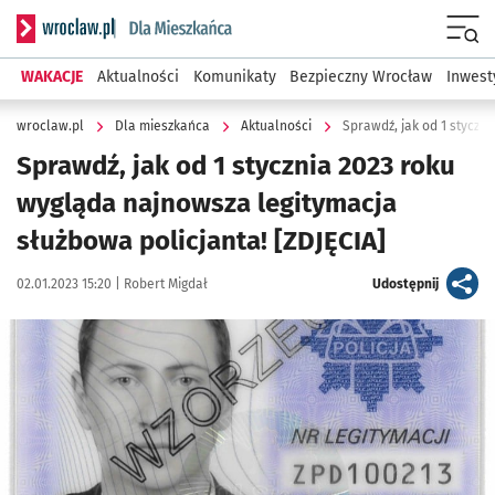
Serwis informacyjny wroclaw.pl podserwis: Dla mieszkańca
Menu
WAKACJE
Aktualności
Komunikaty
Bezpieczny Wrocław
Inwest
wroclaw.pl
Dla mieszkańca
Aktualności
Sprawdź, jak od 1 stycznia 2023 roku
wygląda najnowsza legitymacja
służbowa policjanta! [ZDJĘCIA]
Data publikacji:
Autor:
artykuł
02.01.2023 15:20 |
Robert Migdał
Udostępnij
Kliknij, aby powiększyć