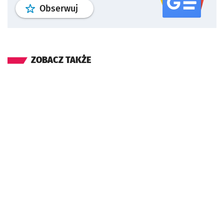
profil
google news
serwisu wroclaw
Obserwuj
ZOBACZ TAKŻE