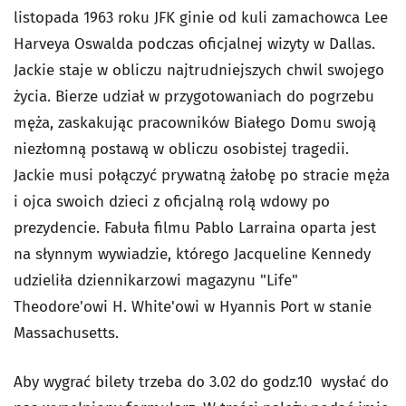
listopada 1963 roku JFK ginie od kuli zamachowca Lee
Harveya Oswalda podczas oficjalnej wizyty w Dallas.
Jackie staje w obliczu najtrudniejszych chwil swojego
życia. Bierze udział w przygotowaniach do pogrzebu
męża, zaskakując pracowników Białego Domu swoją
niezłomną postawą w obliczu osobistej tragedii.
Jackie musi połączyć prywatną żałobę po stracie męża
i ojca swoich dzieci z oficjalną rolą wdowy po
prezydencie.
Fabuła filmu Pablo Larraina oparta jest
na słynnym wywiadzie, którego Jacqueline Kennedy
udzieliła dziennikarzowi magazynu "Life"
Theodore'owi H. White'owi w Hyannis Port w stanie
Massachusetts.
Aby wygrać bilety trzeba do 3.02 do godz.10 wysłać do