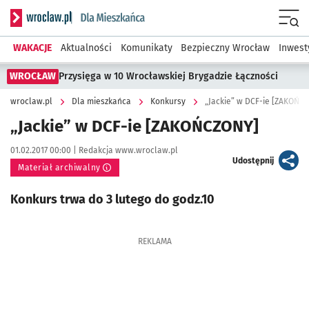
Serwis informacyjny wroclaw.pl podserwis: Dla mieszkańca
Menu
WAKACJE
Aktualności
Komunikaty
Bezpieczny Wrocław
Inwest
WROCŁAW
Przysięga w 10 Wrocławskiej Brygadzie Łączności
wroclaw.pl
Dla mieszkańca
Konkursy
„Jackie” w DCF-ie [ZAKOŃC
„Jackie” w DCF-ie [ZAKOŃCZONY]
Data publikacji:
Autor:
01.02.2017 00:00 |
Redakcja www.wroclaw.pl
artykuł
Udostępnij
Materiał archiwalny
Konkurs trwa do 3 lutego do godz.10
REKLAMA