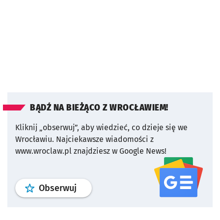
BĄDŹ NA BIEŻĄCO Z WROCŁAWIEM!
Kliknij „obserwuj”, aby wiedzieć, co dzieje się we
Wrocławiu.
Najciekawsze wiadomości z
www.wroclaw.pl znajdziesz w Google News!
profil
google news
serwisu wroclaw
Obserwuj