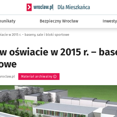
Serwis informacyjny wroclaw.pl podserwis: Dla
unikaty
Bezpieczny Wrocław
Inwesty
acie w 2015 r. – baseny, sale i bloki sportowe
w oświacie w 2015 r. – base
towe
roclaw.pl
Materiał archiwalny