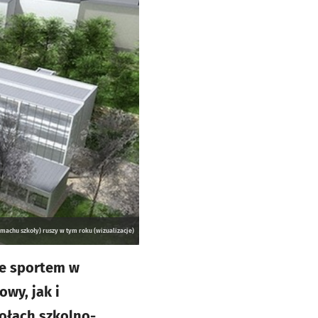
machu szkoły) ruszy w tym roku (wizualizacje)
ze sportem w
wy, jak i
ołach szkolno-