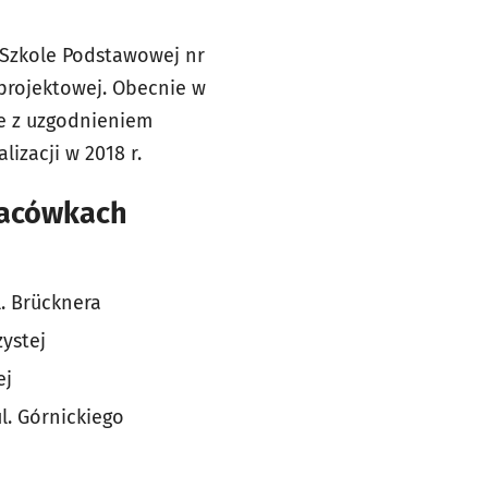
 Szkole Podstawowej nr
 projektowej. Obecnie w
e z uzgodnieniem
izacji w 2018 r.
lacówkach
. Brücknera
ystej
ej
. Górnickiego