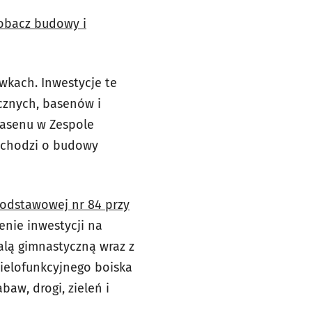
obacz budowy i
wkach. Inwestycje te
cznych, basenów i
basenu w Zespole
– chodzi o budowy
Podstawowej nr 84 przy
enie inwestycji na
alą gimnastyczną wraz z
ielofunkcyjnego boiska
aw, drogi, zieleń i