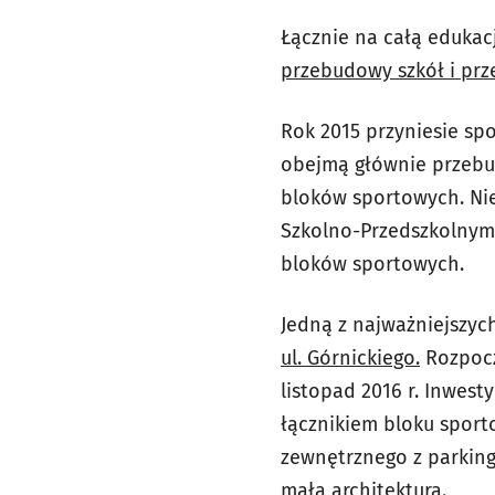
Łącznie na całą edukac
przebudowy szkół i prze
Rok 2015 przyniesie sp
obejmą głównie przebu
bloków sportowych. Ni
Szkolno-Przedszkolnym 
bloków sportowych.
Jedną z najważniejszy
ul. Górnickiego.
Rozpocz
listopad 2016 r. Inwes
łącznikiem bloku spor
zewnętrznego z parkingi
mała architektura.