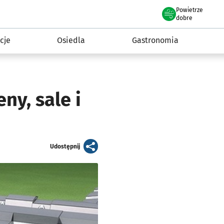
Powietrze
we Wrocławiu
 mieszkańca
dobre
cje
Osiedla
Gastronomia
ny, sale i
artykuł
Udostępnij