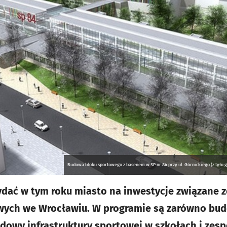
Budowa bloku sportowego z basenem w SP nr 84 przy ul. Górnickiego (z tyłu g
ydać w tym roku miasto na inwestycje związane 
ych we Wrocławiu. W programie są zarówno budo
owy infrastruktury sportowej w szkołach i zesp