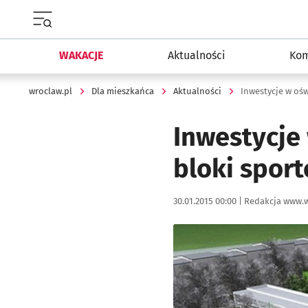
Menu główne portalu wroclaw.pl
WAKACJE
Aktualności
Kom
wroclaw.pl
Dla mieszkańca
Aktualności
Inwestycje w oświ
Inwestycje 
bloki spor
Data publikacji:
Autor:
30.01.2015 00:00 |
Redakcja www.w
Kliknij, aby powiększyć