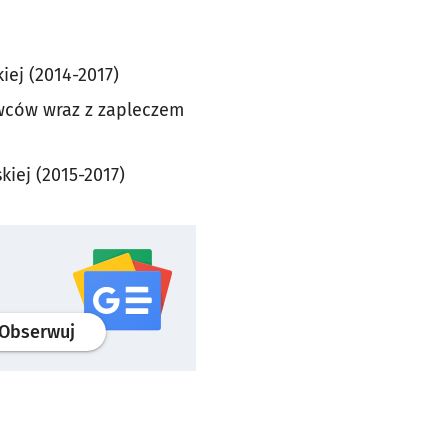
ej (2014-2017)
owców wraz z zapleczem
iej (2015-2017)
profil
google news
serwisu wroclaw.pl
Obserwuj