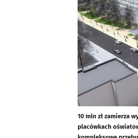
10 mln zł zamierza w
placówkach oświatow
kompleksowe przebud