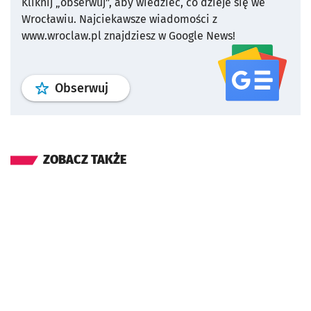
Kliknij „obserwuj”, aby wiedzieć, co dzieje się we
Wrocławiu.
Najciekawsze wiadomości z
www.wroclaw.pl znajdziesz w Google News!
profil
google news
serwisu wroclaw
Obserwuj
ZOBACZ TAKŻE