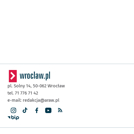
pl. Solny 14,
50-062
Wrocław
tel. 71 776 71 42
e-mail:
redakcja@araw.pl