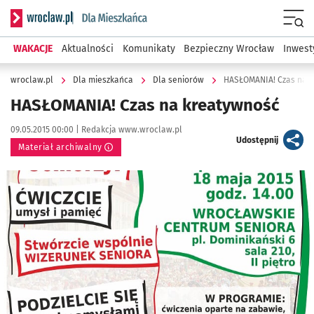
Serwis informacyjny wroclaw.pl podserwis: Dla mieszkańca
Menu
WAKACJE
Aktualności
Komunikaty
Bezpieczny Wrocław
Inwest
wroclaw.pl
Dla mieszkańca
Dla seniorów
HASŁOMANIA! Czas na 
HASŁOMANIA! Czas na kreatywność
Data publikacji:
Autor:
09.05.2015 00:00 |
Redakcja www.wroclaw.pl
artykuł
Udostępnij
Materiał archiwalny
Kliknij, aby powiększyć