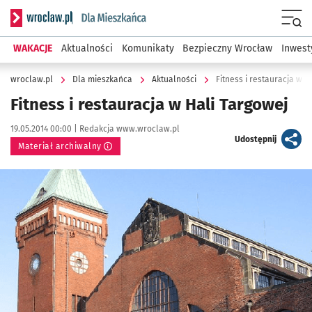
Serwis informacyjny wroclaw.pl podserwis: Dla mieszkańca
Menu
WAKACJE
Aktualności
Komunikaty
Bezpieczny Wrocław
Inwest
wroclaw.pl
Dla mieszkańca
Aktualności
Fitness i restauracja w H
Fitness i restauracja w Hali Targowej
Data publikacji:
Autor:
19.05.2014 00:00 |
Redakcja www.wroclaw.pl
artykuł
Udostępnij
Materiał archiwalny
Kliknij, aby powiększyć