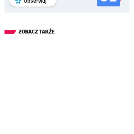
profil
google news
serwisu wroclaw
Obserwuj
ZOBACZ TAKŻE