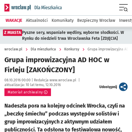
Serwis informacyjny wroclaw.pl podserwis: Dla mieszkańca
Menu
WAKACJE
Aktualności
Komunikaty
Bezpieczny Wrocław
Inwest
Z MIASTA
Pyszne sery, wspaniałe wędliny, wyborne słodkości. W
Rynku do niedzieli trwa Wrocławska Feta [ZDJĘCIA]
wroclaw.pl
Dla mieszkańca
Konkursy
Grupa improwizacyjna AD H
Grupa improwizacyjna AD HOC w
Firleju [ZAKOŃCZONY]
Data publikacji:
Autor:
08.10.2016 00:00 |
Redakcja www.wroclaw.pl
|
aktualizacja:
10 lat temu, 12.10.2016
artykuł
Udostępnij
Materiał archiwalny
Nadeszła pora na kolejny odcinek Wrocka, czyli na
„beczkę śmiechu” podczas występów solistów i
grup improwizacyjnych z aktywnym udziałem
publiczności. Ta odsłona to festiwalowa nowość,