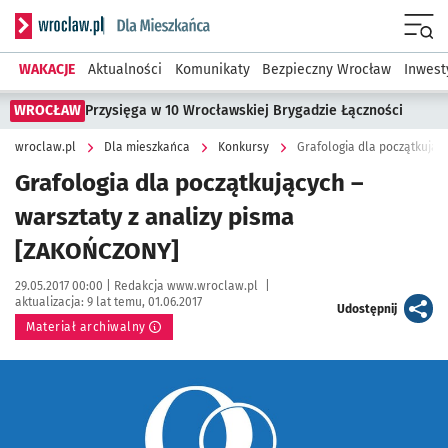
Serwis informacyjny wroclaw.pl podserwis: Dla mieszkańca
Menu
WAKACJE
Aktualności
Komunikaty
Bezpieczny Wrocław
Inwest
WROCŁAW
Przysięga w 10 Wrocławskiej Brygadzie Łączności
wroclaw.pl
Dla mieszkańca
Konkursy
Grafologia dla początkując
Grafologia dla początkujących –
warsztaty z analizy pisma
[ZAKOŃCZONY]
Data publikacji:
Autor:
29.05.2017 00:00 |
Redakcja www.wroclaw.pl
|
aktualizacja:
9 lat temu, 01.06.2017
artykuł
Udostępnij
Materiał archiwalny
Kliknij, aby powiększyć