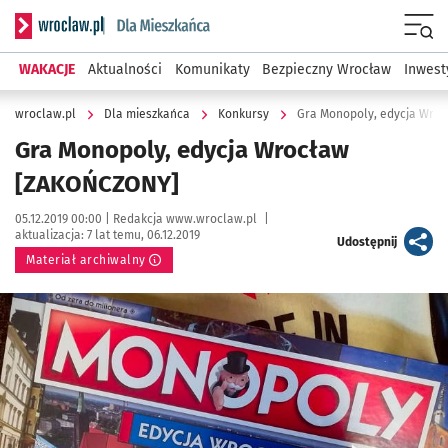
Serwis informacyjny wroclaw.pl podserwis: Dla mieszkańca
Menu
WAKACJE
Aktualności
Komunikaty
Bezpieczny Wrocław
Inwest
wroclaw.pl
Dla mieszkańca
Konkursy
Gra Monopoly, edycja Wro
Gra Monopoly, edycja Wrocław
[ZAKOŃCZONY]
Data publikacji:
Autor:
05.12.2019 00:00 |
Redakcja www.wroclaw.pl
|
aktualizacja:
7 lat temu, 06.12.2019
artykuł
Udostępnij
Materiał archiwalny
Kliknij, aby powiększyć