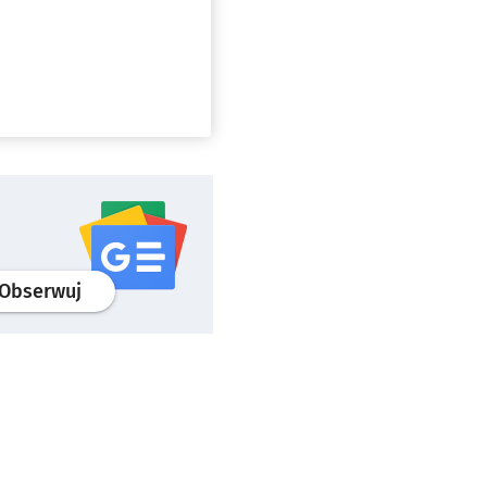
profil
google news
serwisu wroclaw.pl
Obserwuj