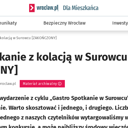
Serwis informacyjny wroclaw.pl podserwis: Dla
unikaty
Bezpieczny Wrocław
Inwesty
 kolacją w Surowcu [ZAKOŃCZONY]
kanie z kolacją w Surowcu
NY]
roclaw.pl
Materiał archiwalny
wydarzenie z cyklu „Gastro Spotkanie w Surowcu”
ie. Warto skosztować i jednego, i drugiego. Licz
 jednego z naszych czytelników wytargowaliśmy 
ym konkursie, a może najbliższy środowy wieczór