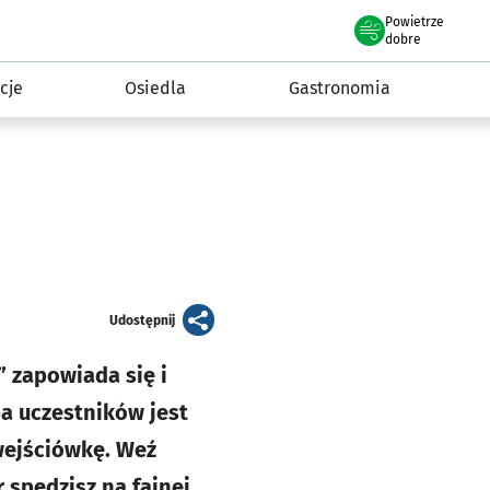
Powietrze
we Wrocławiu
 mieszkańca
dobre
cje
Osiedla
Gastronomia
artykuł
Udostępnij
 zapowiada się i
ba uczestników jest
wejściówkę. Weź
 spędzisz na fajnej