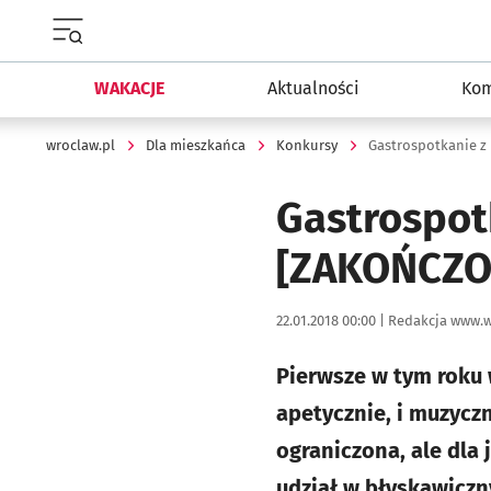
Menu główne portalu wroclaw.pl
WAKACJE
Aktualności
Kom
wroclaw.pl
Dla mieszkańca
Konkursy
Gastrospotkanie z
Gastrospot
[ZAKOŃCZO
Data publikacji:
Autor:
22.01.2018 00:00 |
Redakcja www.w
Pierwsze w tym roku 
apetycznie, i muzyczn
ograniczona, ale dla
udział w błyskawiczn