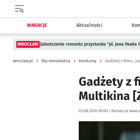
Menu główne portalu wroclaw.pl
WAKACJE
Aktualności
Kom
WROCŁAW
Zakończenie remontu przystanku "pl. Jana Pawła 
wroclaw.pl
Dla mieszkańca
Konkursy
Gadżety z filmu „
Gadżety z 
Multikina 
Data publikacji:
Autor:
03.08.2016 00:00 |
Redakcja www.w
Kliknij, aby powiększyć