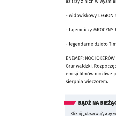
aż trzy z nich w wyśmie
- widowiskowy LEGION S
- tajemniczy MROCZNY 
- legendarne dzieło Tim
ENEMEF: NOC JOKERÓW od
Grunwaldzki. Rozpoczęc
emisji filmów możliwe 
sierpnia wieczorem.
BĄDŹ NA BIEŻĄ
Kliknij „obserwuj”, aby 