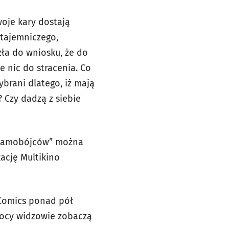
oje kary dostają
 tajemniczego,
ła do wniosku, że do
e nic do stracenia. Co
ybrani dlatego, iż mają
? Czy dadzą z siebie
n samobójców” można
kację Multikino
 Comics ponad pół
 nocy widzowie zobaczą