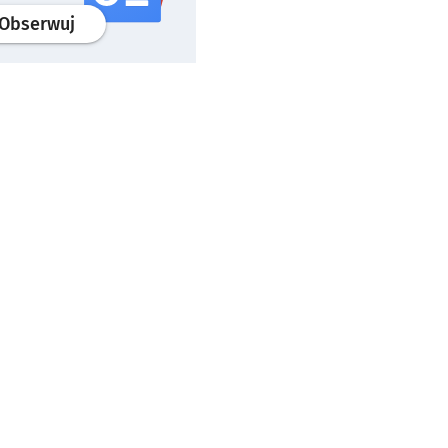
profil
google news
serwisu wroclaw.pl
Obserwuj