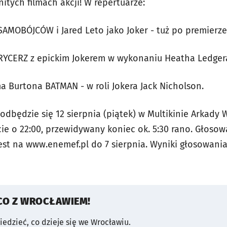
nitych filmach akcji! W repertuarze:
AMOBÓJCÓW i Jared Leto jako Joker - tuż po premierze
RYCERZ z epickim Jokerem w wykonaniu Heatha Ledger
a Burtona BATMAN - w roli Jokera Jack Nicholson.
będzie się 12 sierpnia (piątek) w Multikinie Arkady 
ie o 22:00, przewidywany koniec ok. 5:30 rano. Głosow
jest na www.enemef.pl do 7 sierpnia. Wyniki głosowan
CO Z WROCŁAWIEM!
wiedzieć, co dzieje się we Wrocławiu.