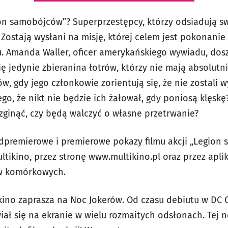
n samobójców”? Superprzestępcy, którzy odsiadują sw
Zostają wysłani na misję, której celem jest pokonanie
. Amanda Waller, oficer amerykańskiego wywiadu, dosz
ę jedynie zbieranina łotrów, którzy nie mają absolutni
, gdy jego członkowie zorientują się, że nie zostali w
ego, że nikt nie będzie ich żałował, gdy poniosą klęskę
 zginąć, czy będą walczyć o własne przetrwanie?
edpremierowe i premierowe pokazy filmu akcji „Legio
ltikino, przez stronę www.multikino.pl oraz przez apli
w komórkowych.
kino zaprasza na Noc Jokerów. Od czasu debiutu w DC
iał się na ekranie w wielu rozmaitych odsłonach. Tej