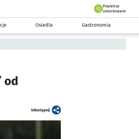
Powietrze
we Wrocławiu
 mieszkańca
umiarkowane
cje
Osiedla
Gastronomia
” od
artykuł
Udostępnij