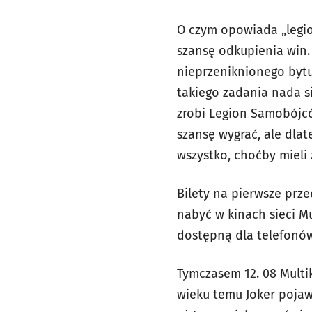
O czym opowiada „legio
szansę odkupienia win. 
nieprzeniknionego bytu
takiego zadania nada si
zrobi Legion Samobójców
szansę wygrać, ale dlat
wszystko, choćby mieli
Bilety na pierwsze prz
nabyć w kinach sieci Mu
dostępną dla telefonó
Tymczasem 12. 08 Multi
wieku temu Joker pojaw