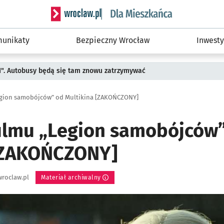
Serwis informacyjny wroclaw.pl podserwis: Dla
unikaty
Bezpieczny Wrocław
Inwesty
II". Autobusy będą się tam znowu zatrzymywać
Legion samobójców” od Multikina [ZAKOŃCZONY]
filmu „Legion samobójców
[ZAKOŃCZONY]
roclaw.pl
Materiał archiwalny