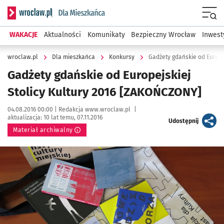
Serwis informacyjny wroclaw.pl podserwis: Dla mieszkańca
Menu
WAKACJE
Aktualności
Komunikaty
Bezpieczny Wrocław
Inwest
wroclaw.pl
Dla mieszkańca
Konkursy
Gadżety gdańskie od Europe
Gadżety gdańskie od Europejskiej
Stolicy Kultury 2016 [ZAKOŃCZONY]
Data publikacji:
Autor:
04.08.2016 00:00 |
Redakcja www.wroclaw.pl
|
aktualizacja:
10 lat temu, 07.11.2016
artykuł
Udostępnij
Materiał archiwalny
Kliknij, aby powiększyć