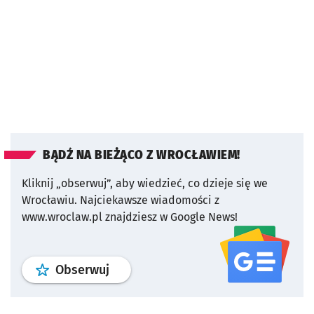
BĄDŹ NA BIEŻĄCO Z WROCŁAWIEM!
Kliknij „obserwuj”, aby wiedzieć, co dzieje się we
Wrocławiu.
Najciekawsze wiadomości z
www.wroclaw.pl znajdziesz w Google News!
profil
google news
serwisu wroclaw
Obserwuj