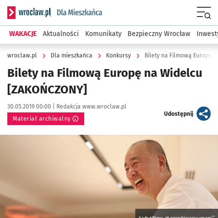
Serwis informacyjny wroclaw.pl podserwis: Dla mieszkańca
Menu
WAKACJE
Aktualności
Komunikaty
Bezpieczny Wrocław
Inwest
wroclaw.pl
Dla mieszkańca
Konkursy
Bilety na Filmową Europę 
Bilety na Filmową Europę na Widelcu
[ZAKOŃCZONY]
Data publikacji:
Autor:
30.05.2019 00:00 |
Redakcja www.wroclaw.pl
artykuł
Udostępnij
Materiał archiwalny
Kliknij, aby powiększyć
Kadr z filmu „W poszukiwaniu umami”