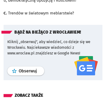
u, demokratyczną opozycją i Kościołem?
C.
Trendów w światowym meblarstwie?
BĄDŹ NA BIEŻĄCO Z WROCŁAWIEM!
Kliknij „obserwuj”, aby wiedzieć, co dzieje się we
Wrocławiu.
Najciekawsze wiadomości z
www.wroclaw.pl znajdziesz w Google News!
profil
google news
serwisu wroclaw
Obserwuj
ZOBACZ TAKŻE