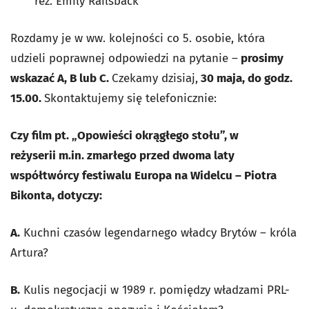
reż. Emily Railsback
Rozdamy je w ww. kolejności co 5. osobie, która
udzieli poprawnej odpowiedzi na pytanie –
prosimy
wskazać A, B lub C.
Czekamy dzisiaj,
30 maja, do godz.
15.00.
Skontaktujemy się telefonicznie:
Czy film pt. „Opowieści okrągłego stołu”, w
reżyserii
m.in.
zmarłego przed dwoma laty
współtwórcy festiwalu Europa na Widelcu – Piotra
Bikonta, dotyczy:
A.
Kuchni czasów legendarnego władcy Brytów – króla
Artura?
B.
Kulis negocjacji w 1989 r. pomiędzy władzami PRL-