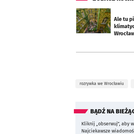
otworzy się w nowej ka
Ale tu p
klimaty
Wrocław
rozrywka we Wrocławiu
BĄDŹ NA BIEŻĄ
Kliknij „obserwuj”, aby 
Najciekawsze wiadomośc