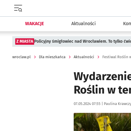
Menu główne portalu wroclaw.pl
WAKACJE
Aktualności
Kom
Z MIASTA
Policyjny śmigłowiec nad Wrocławiem. To tylko ćwi
wroclaw.pl
Dla mieszkańca
Aktualności
Festiwal Roślin
Wydarzenie 
Roślin w t
Data publikacji:
Autor:
07.05.2024 07:55 |
Paulina Krawcz
Kliknij, aby zobaczyć galer
Kliknij, aby powiększyć