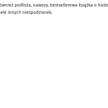
ównież podłoża, nawozy, bestsellerowa książka o hodow
iele innych niespodzianek.