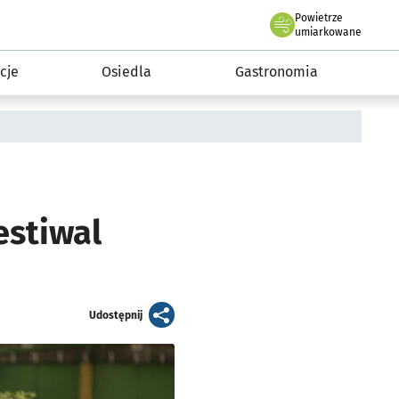
Powietrze
we Wrocławiu
 mieszkańca
umiarkowane
cje
Osiedla
Gastronomia
estiwal
artykuł
Udostępnij