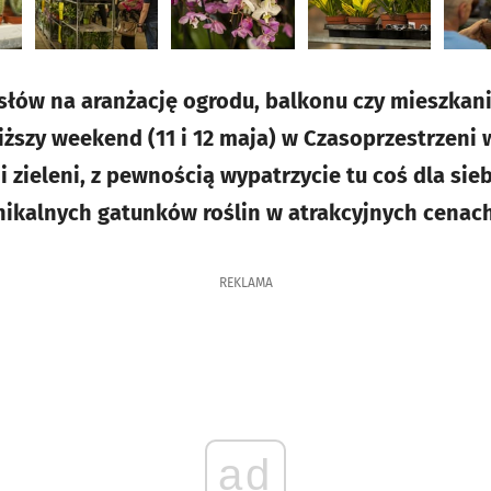
ysłów na aranżację ogrodu, balkonu czy mieszkani
ższy weekend (11 i 12 maja) w Czasoprzestrzeni w
 zieleni, z pewnością wypatrzycie tu coś dla sie
nikalnych gatunków roślin w atrakcyjnych cenach
REKLAMA
ad