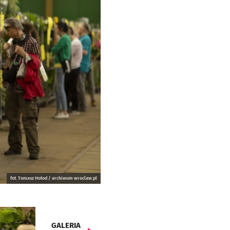
fot. Tomasz Hołod / archiwum wroclaw.pl
GALERIA