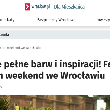
Serwis informacyjny wroclaw.pl podserwis: Dla
unikaty
Bezpieczny Wrocław
Inwesty
czenia
 w ten weekend we Wrocławiu
pełne barw i inspiracji! F
en weekend we Wrocławiu
yk
ię