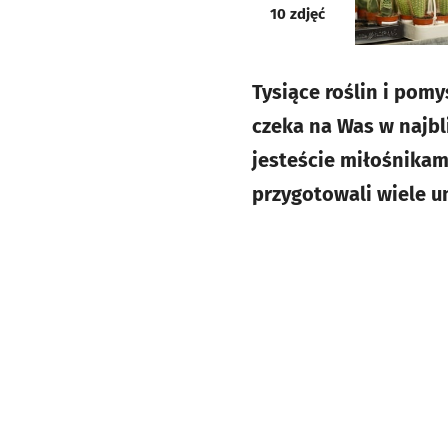
galeria
10
zdjęć
Tysiące roślin i pom
czeka na Was w najbli
jesteście miłośnikami
przygotowali wiele u