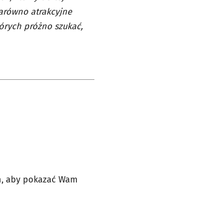
zarówno atrakcyjne
tórych próżno szukać,
h, aby pokazać Wam