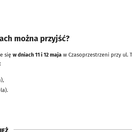
nach można przyjść?
ie się
w dniach 11 i 12 maja
w Czasoprzestrzeni przy ul.
:
),
la).
IEŻ