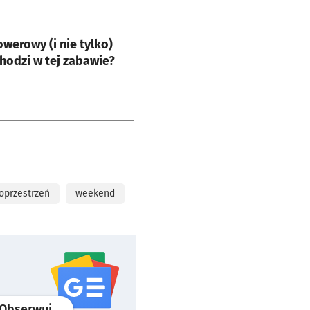
e
owerowy (i nie tylko)
chodzi w tej zabawie?
oprzestrzeń
weekend
profil
google news
serwisu wroclaw.pl
Obserwuj