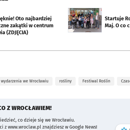
rcie
otworzy się w nowej karci
ięknie! Oto najbardziej
Startuje R
czne zakątki w centrum
Maj. O co 
ia (ZDJĘCIA)
wydarzenia we Wrocławiu
rośliny
Festiwal Roślin
Czas
CO Z WROCŁAWIEM!
wiedzieć, co dzieje się we Wrocławiu.
i z www.wroclaw.pl znajdziesz w Google News!