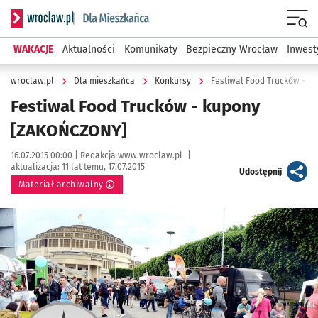
Serwis informacyjny wroclaw.pl podserwis: Dla mieszkańca
Menu
WAKACJE
Aktualności
Komunikaty
Bezpieczny Wrocław
Inwest
wroclaw.pl
Dla mieszkańca
Konkursy
Festiwal Food Trucków - k
Festiwal Food Trucków - kupony
[ZAKOŃCZONY]
Data publikacji:
Autor:
16.07.2015 00:00 |
Redakcja www.wroclaw.pl
|
aktualizacja:
11 lat temu, 17.07.2015
artykuł
Udostępnij
Materiał archiwalny
Kliknij, aby powiększyć