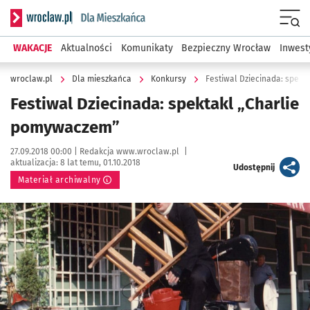
Serwis informacyjny wroclaw.pl podserwis: Dla mieszkańca
Menu
WAKACJE
Aktualności
Komunikaty
Bezpieczny Wrocław
Inwest
wroclaw.pl
Dla mieszkańca
Konkursy
Festiwal Dziecinada: spek
Festiwal Dziecinada: spektakl „Charlie
pomywaczem”
Data publikacji:
Autor:
27.09.2018 00:00 |
Redakcja www.wroclaw.pl
|
aktualizacja:
8 lat temu, 01.10.2018
artykuł
Udostępnij
Materiał archiwalny
Kliknij, aby powiększyć