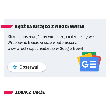
BĄDŹ NA BIEŻĄCO Z WROCŁAWIEM!
Kliknij „obserwuj”, aby wiedzieć, co dzieje się we
Wrocławiu.
Najciekawsze wiadomości z
www.wroclaw.pl znajdziesz w Google News!
profil
google news
serwisu wroclaw
Obserwuj
ZOBACZ TAKŻE