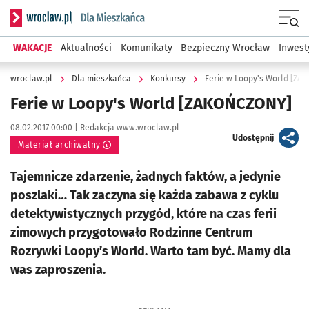
Serwis informacyjny wroclaw.pl podserwis: Dla mieszkańca
Menu
WAKACJE
Aktualności
Komunikaty
Bezpieczny Wrocław
Inwest
wroclaw.pl
Dla mieszkańca
Konkursy
Ferie w Loopy's World [ZA
Ferie w Loopy's World [ZAKOŃCZONY]
Data publikacji:
Autor:
08.02.2017 00:00 |
Redakcja www.wroclaw.pl
artykuł
Udostępnij
Materiał archiwalny
Tajemnicze zdarzenie, żadnych faktów, a jedynie
poszlaki… Tak zaczyna się każda zabawa z cyklu
detektywistycznych przygód, które na czas ferii
zimowych przygotowało Rodzinne Centrum
Rozrywki Loopy’s World. Warto tam być. Mamy dla
was zaproszenia.