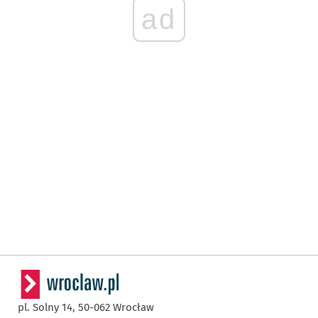
ad
pl. Solny 14,
50-062
Wrocław