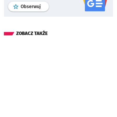
profil
google news
serwisu wroclaw
Obserwuj
ZOBACZ TAKŻE