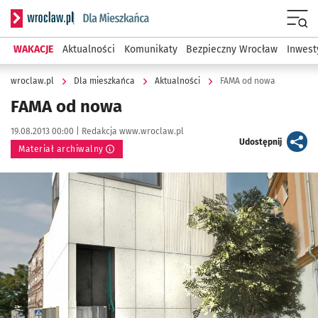
Serwis informacyjny wroclaw.pl podserwis: Dla mieszkańca
Menu
WAKACJE
Aktualności
Komunikaty
Bezpieczny Wrocław
Inwest
wroclaw.pl
Dla mieszkańca
Aktualności
FAMA od nowa
FAMA od nowa
Data publikacji:
Autor:
19.08.2013 00:00 |
Redakcja www.wroclaw.pl
artykuł
Udostępnij
Materiał archiwalny
Kliknij, aby powiększyć