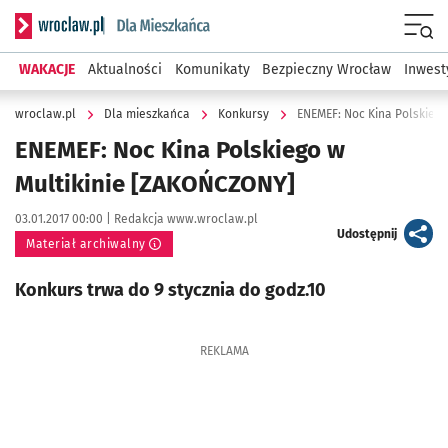
Serwis informacyjny wroclaw.pl podserwis: Dla mieszkańca
Menu
WAKACJE
Aktualności
Komunikaty
Bezpieczny Wrocław
Inwest
wroclaw.pl
Dla mieszkańca
Konkursy
ENEMEF: Noc Kina Polskiego
ENEMEF: Noc Kina Polskiego w
Multikinie [ZAKOŃCZONY]
Data publikacji:
Autor:
03.01.2017 00:00 |
Redakcja www.wroclaw.pl
artykuł
Udostępnij
Materiał archiwalny
Konkurs trwa do 9 stycznia do godz.10
REKLAMA