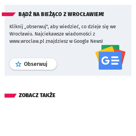
BĄDŹ NA BIEŻĄCO Z WROCŁAWIEM!
Kliknij „obserwuj”, aby wiedzieć, co dzieje się we
Wrocławiu.
Najciekawsze wiadomości z
www.wroclaw.pl znajdziesz w Google News!
profil
google news
serwisu wroclaw
Obserwuj
ZOBACZ TAKŻE