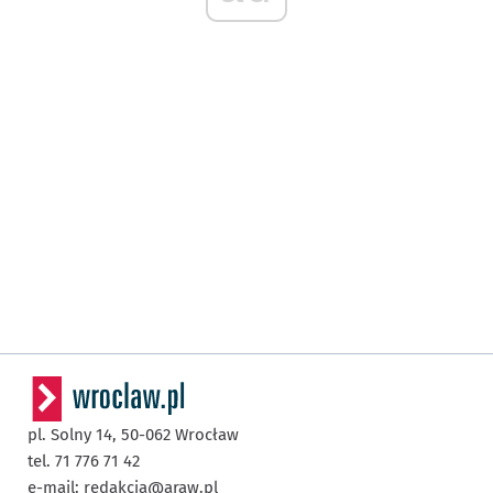
pl. Solny 14,
50-062
Wrocław
tel. 71 776 71 42
e-mail:
redakcja@araw.pl