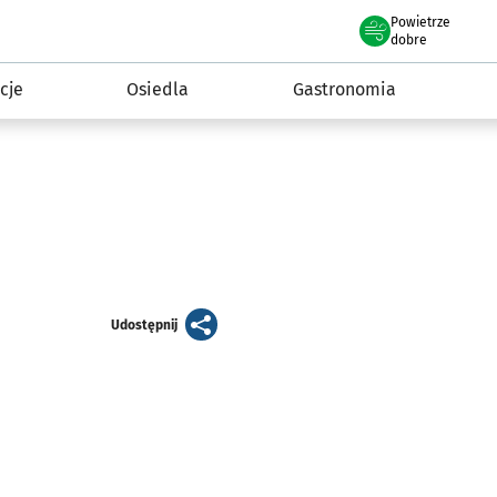
Powietrze
we Wrocławiu
 mieszkańca
dobre
cje
Osiedla
Gastronomia
artykuł
Udostępnij