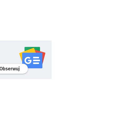
profil
google news
serwisu wroclaw.pl
Obserwuj