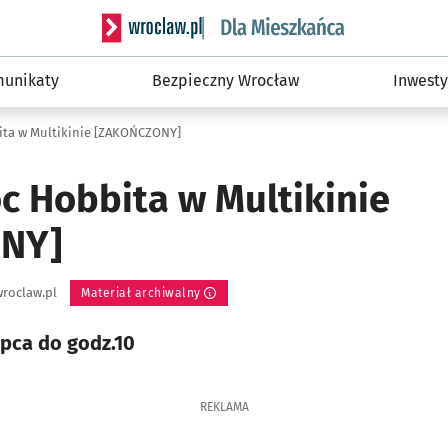
Serwis informacyjny wroclaw.pl podserwis: Dla
unikaty
Bezpieczny Wrocław
Inwesty
ta w Multikinie [ZAKOŃCZONY]
c Hobbita w Multikinie
NY]
roclaw.pl
Materiał archiwalny
ipca do godz.10
REKLAMA