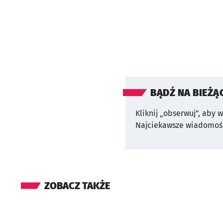
BĄDŹ NA BIEŻĄ
Kliknij „obserwuj”, aby 
Najciekawsze wiadomośc
ZOBACZ TAKŻE