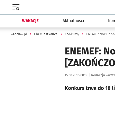
Menu główne portalu wroclaw.pl
WAKACJE
Aktualności
Kom
wroclaw.pl
Dla mieszkańca
Konkursy
ENEMEF: Noc Hobbi
ENEMEF: No
[ZAKOŃCZO
Data publikacji:
Autor:
15.07.2016 00:00 |
Redakcja www.w
Konkurs trwa do 18 l