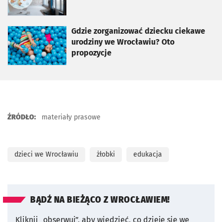
otworzy się w nowej karcie
Gdzie zorganizować dziecku ciekawe
urodziny we Wrocławiu? Oto
propozycje
ŹRÓDŁO:
materiały prasowe
dzieci we Wrocławiu
żłobki
edukacja
BĄDŹ NA BIEŻĄCO Z WROCŁAWIEM!
Kliknij „obserwuj”, aby wiedzieć, co dzieje się we