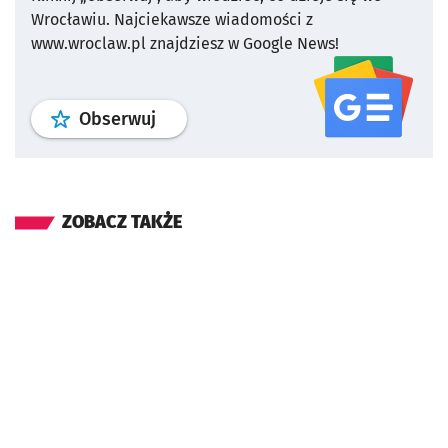
Wrocławiu.
Najciekawsze wiadomości z
www.wroclaw.pl znajdziesz w Google News!
profil
google news
serwisu wroclaw
Obserwuj
ZOBACZ TAKŻE