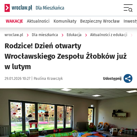
Serwis informacyjny wroclaw.pl podserwis: Dla mieszkańca
Menu
WAKACJE
Aktualności
Komunikaty
Bezpieczny Wrocław
Inwest
wroclaw.pl
Dla mieszkańca
Edukacja
Aktualności z edukacji
Rodzice! Dzień otwarty
Wrocławskiego Zespołu Żłobków już
w lutym
Data publikacji:
Autor:
artykuł
29.01.2026 10:27 |
Paulina Krawczyk
Udostępnij
Kliknij, aby powiększyć