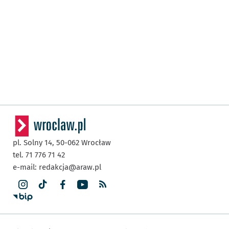
pl. Solny 14,
50-062
Wrocław
tel. 71 776 71 42
e-mail:
redakcja@araw.pl