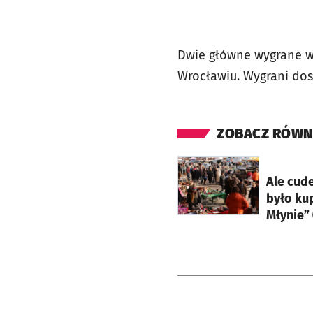
Dwie główne wygrane w
Wrocławiu. Wygrani dost
ZOBACZ RÓWN
otworzy się w nowej ka
Ale cud
było ku
Młynie”