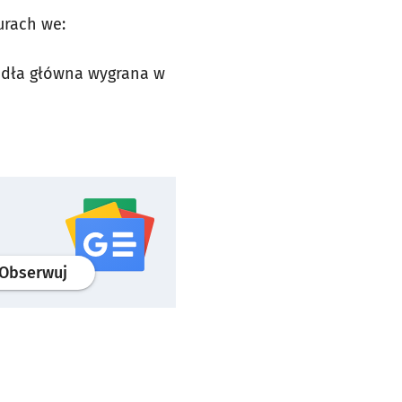
turach we:
padła główna wygrana w
profil
google news
serwisu wroclaw.pl
Obserwuj