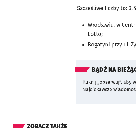
Szczęśliwe liczby to: 3,
Wrocławiu, w Centr
Lotto;
Bogatyni przy ul. Ż
BĄDŹ NA BIEŻĄ
Kliknij „obserwuj”, aby 
Najciekawsze wiadomośc
ZOBACZ TAKŻE