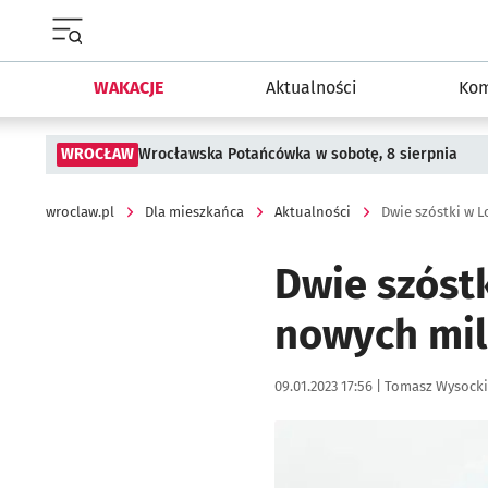
Menu główne portalu wroclaw.pl
WAKACJE
Aktualności
Kom
WROCŁAW
Wrocławska Potańcówka w sobotę, 8 sierpnia
wroclaw.pl
Dla mieszkańca
Aktualności
Dwie szóstk
nowych mil
Data publikacji:
Autor:
09.01.2023 17:56 |
Tomasz Wysocki
Kliknij, aby powiększyć