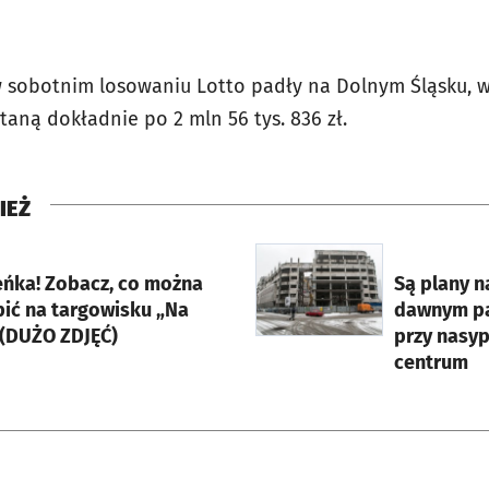
 sobotnim losowaniu Lotto padły na Dolnym Śląsku, 
aną dokładnie po 2 mln 56 tys. 836 zł.
IEŻ
rcie
otworzy się w nowej karci
eńka! Zobacz, co można
Są plany n
pić na targowisku „Na
dawnym pa
 (DUŻO ZDJĘĆ)
przy nasyp
centrum