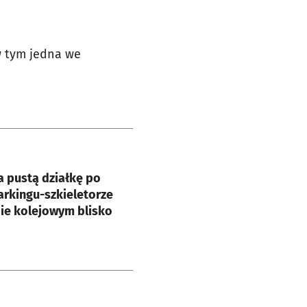
w tym jedna we
e
a pustą działkę po
rkingu-szkieletorze
ie kolejowym blisko