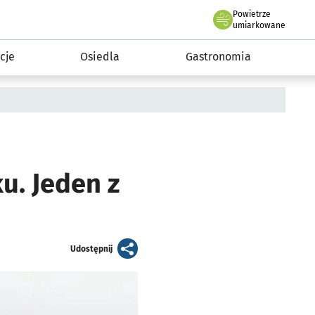
Powietrze
we Wrocławiu
 mieszkańca
umiarkowane
cje
Osiedla
Gastronomia
u. Jeden z
artykuł
Udostępnij