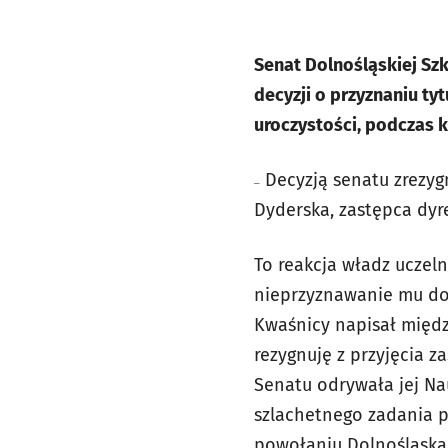
Senat Dolnośląskiej Sz
decyzji o przyznaniu t
uroczystości, podczas k
Decyzją senatu zrez
–
Dyderska, zastępca dyr
To reakcja władz uczel
nieprzyznawanie mu dok
Kwaśnicy napisał międ
rezygnuję z przyjęcia z
Senatu odrywała jej Nau
szlachetnego zadania pr
powołaniu Dolnośląska 