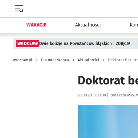
Menu główne portalu wroclaw.pl
WAKACJE
Aktualności
Kom
WROCŁAW
Dwie kolizje na Powstańców Śląskich | ZDJĘCIA
wroclaw.pl
Dla mieszkańca
Aktualności
Doktorat bez ur
Doktorat b
Data publikacji:
Autor:
20.08.2013 00:00 |
Redakcja www.w
Kliknij, aby powiększyć