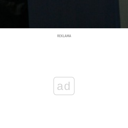
REKLAMA
ad