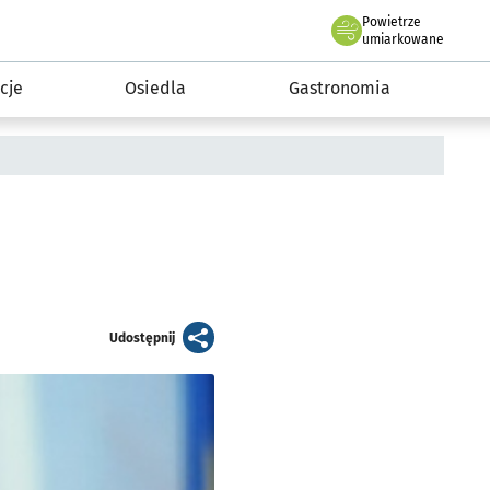
Powietrze
we Wrocławiu
 mieszkańca
umiarkowane
cje
Osiedla
Gastronomia
artykuł
Udostępnij