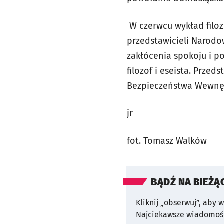
W czerwcu wykład filo
przedstawicieli Narodo
zakłócenia spokoju i p
filozof i eseista. Prze
Bezpieczeństwa Wewnę
jr
fot. Tomasz Walków
BĄDŹ NA BIEŻĄ
Kliknij „obserwuj”, aby 
Najciekawsze wiadomośc