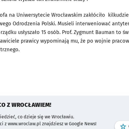
zofa na Uniwersytecie Wrocławskim zakłóciło
kilkudzie
wego Odrodzenia Polski. Musieli interweniować antyterr
orządku usłyszało 15 osób. Prof. Zygmunt Bauman to św
dstawiciele prawicy wypominają mu, że po wojnie praco
trznego.
CO Z WROCŁAWIEM!
wiedzieć, co dzieje się we Wrocławiu.
i z www.wroclaw.pl znajdziesz w Google News!