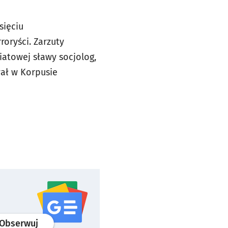
sięciu
oryści. Zarzuty
iatowej sławy socjolog,
wał w Korpusie
profil
google news
serwisu wroclaw.pl
Obserwuj