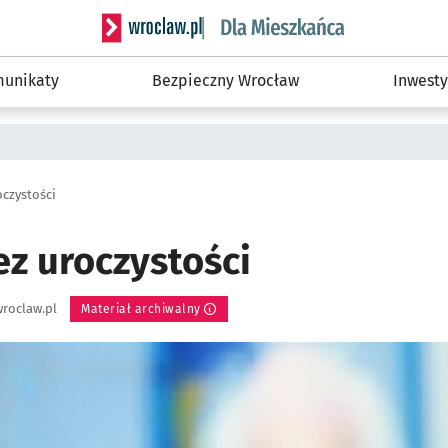
Serwis informacyjny wroclaw.pl podserwis: Dla
unikaty
Bezpieczny Wrocław
Inwesty
oczystości
ez uroczystości
roclaw.pl
Materiał archiwalny