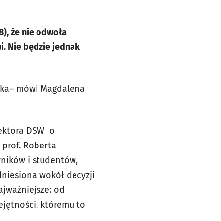
), że nie odwoła
i. Nie będzie jednak
nika– mówi Magdalena
ektora DSW
o
 prof. Roberta
wników i studentów,
odniesiona wokół decyzji
ajważniejsze: od
ejętności, któremu to