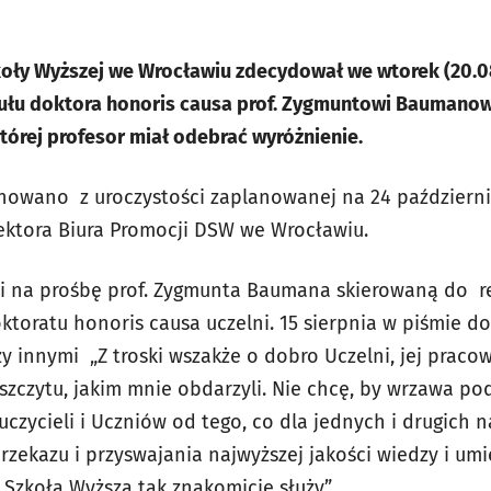
koły Wyższej we Wrocławiu zdecydował we wtorek (20.08
ytułu doktora honoris causa prof. Zygmuntowi Baumanow
tórej profesor miał odebrać wyróżnienie.
ygnowano
z uroczystości zaplanowanej na 24 paździer
ektora Biura Promocji DSW we Wrocławiu.
ni na prośbę prof. Zygmunta Baumana skierowaną do
r
toratu honoris causa uczelni. 15 sierpnia w piśmie do
zy innymi
„Z troski wszakże o dobro Uczelni, jej praco
aszczytu, jakim mnie obdarzyli. Nie chcę, by wrzawa p
czycieli i Uczniów od tego, co dla jednych i drugich n
zekazu i przyswajania najwyższej jakości wiedzy i umi
Szkoła Wyższa tak znakomicie służy”.