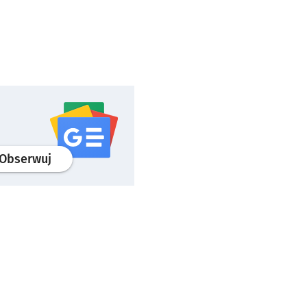
profil
google news
serwisu wroclaw.pl
Obserwuj