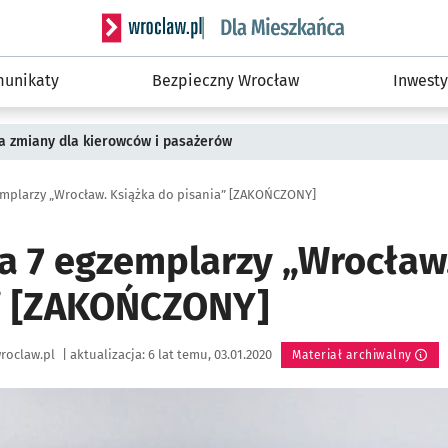
Serwis informacyjny wroclaw.pl podserwis: Dla
unikaty
Bezpieczny Wrocław
Inwesty
a zmiany dla kierowców i pasażerów
emplarzy „Wrocław. Książka do pisania” [ZAKOŃCZONY]
a 7 egzemplarzy „Wrocław
” [ZAKOŃCZONY]
roclaw.pl
|
aktualizacja:
6 lat temu, 03.01.2020
Materiał archiwalny