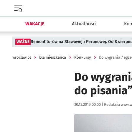
Menu główne portalu wroclaw.pl
WAKACJE
Aktualności
Kom
WAŻNE
Remont torów na Stawowej i Peronowej. Od 8 sierpni
wroclaw.pl
Dla mieszkańca
Konkursy
Do wygrania 7 egz
Do wygrani
do pisania
Data publikacji:
Autor:
30.12.2019 00:00 |
Redakcja www.w
Kliknij, aby powiększyć