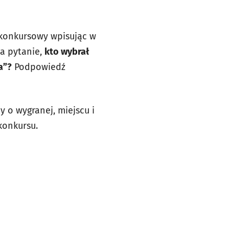
konkursowy wpisując w
na pytanie,
kto wybrał
a”?
Podpowiedź
 o wygranej, miejscu i
konkursu.