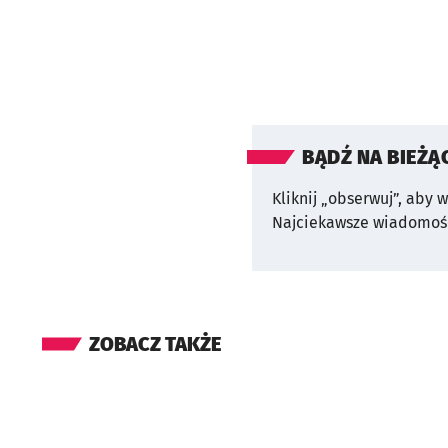
BĄDŹ NA BIEŻĄ
Kliknij „obserwuj”, aby 
Najciekawsze wiadomośc
ZOBACZ TAKŻE