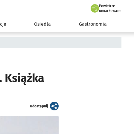
Powietrze
we Wrocławiu
 mieszkańca
umiarkowane
cje
Osiedla
Gastronomia
. Książka
artykuł
Udostępnij