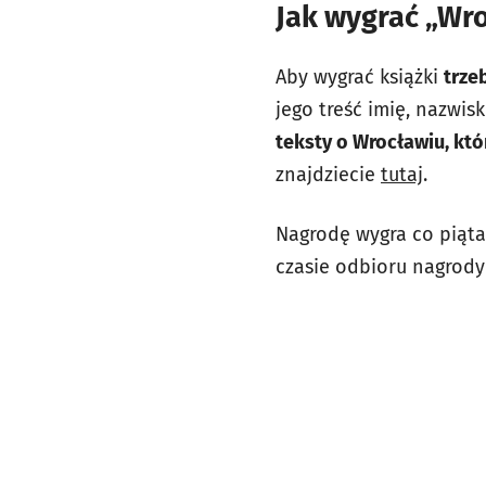
Jak wygrać „Wro
Aby wygrać książki
trze
jego treść imię, nazwi
teksty o Wrocławiu, któ
znajdziecie
tutaj
.
Nagrodę wygra co piąta
czasie odbioru nagrod