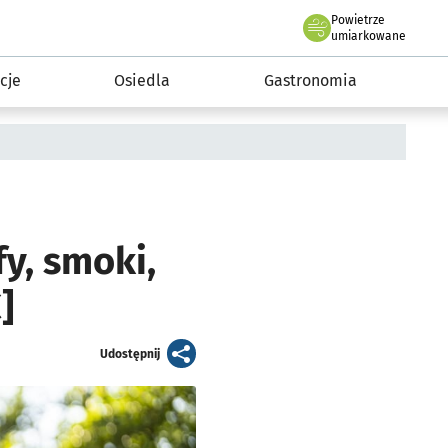
Powietrze
we Wrocławiu
 mieszkańca
umiarkowane
cje
Osiedla
Gastronomia
y, smoki,
]
artykuł
Udostępnij