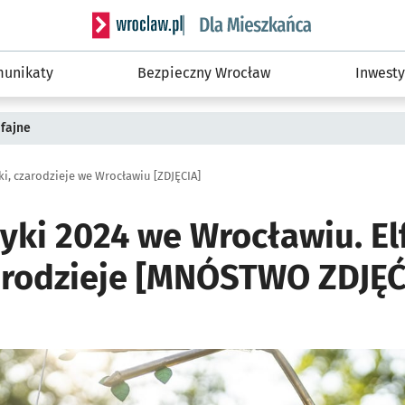
Serwis informacyjny wroclaw.pl podserwis: Dla
unikaty
Bezpieczny Wrocław
Inwesty
fajne
żki, czarodzieje we Wrocławiu [ZDJĘCIA]
yki 2024 we Wrocławiu. Elf
zarodzieje [MNÓSTWO ZDJĘĆ
ię