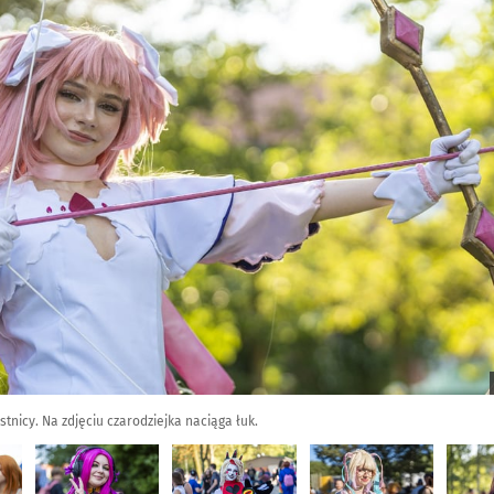
stnicy. Na zdjęciu czarodziejka naciąga łuk.