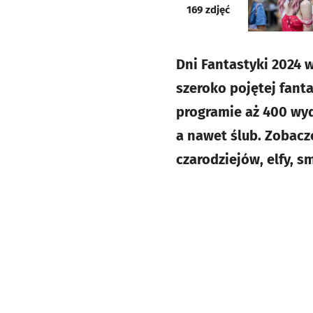
galeria
169
zdjęć
Dni Fantastyki 2024 
szeroko pojętej fanta
programie aż 400 wyd
a nawet ślub. Zobacz
czarodziejów, elfy, s