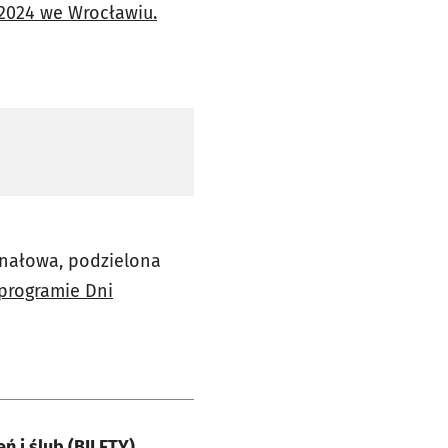
 2024 we Wrocławiu.
finałowa, podzielona
 programie Dni
ń i ślub (BILETY)