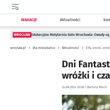
Menu główne portalu wroclaw.pl
WAKACJE
Aktualności
Kom
WROCŁAW
Edukacyjna Motylarnia koło Wrocławia: Owady są 
wroclaw.pl
Dla mieszkańca
Aktualności
Elfy, smoki, wró
Dni Fantast
wróżki i c
Data publikacji:
Autor:
24.08.2024 20:00 |
Bartosz Moch
Kliknij, aby zobaczyć galer