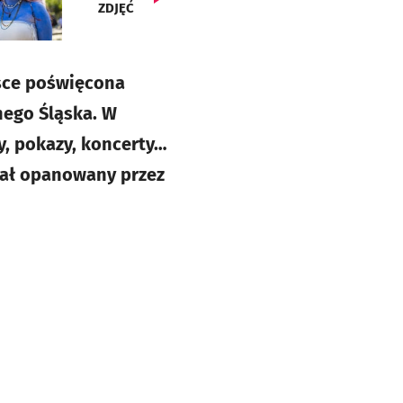
ZDJĘĆ
lsce poświęcona
lnego Śląska. W
y, pokazy, koncerty…
stał opanowany przez