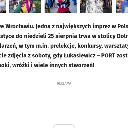
we Wrocławiu. Jedna z największych imprez w Po
styce do niedzieli 25 sierpnia trwa w stolicy Do
arzeń, w tym m.in. prelekcje, konkursy, warsztat
cie zdjęcia z soboty, gdy Łukasiewicz – PORT zo
moki, wróżki i wiele innych stworzeń!
REKLAMA