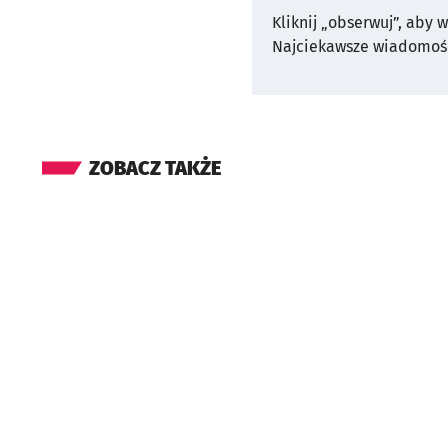
Kliknij „obserwuj”, aby 
Najciekawsze wiadomośc
ZOBACZ TAKŻE