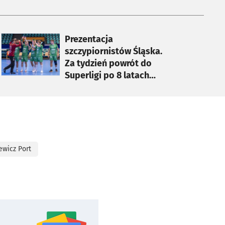
otworzy się w nowej karcie
Prezentacja
szczypiornistów Śląska.
Za tydzień powrót do
Superligi po 8 latach
[ZDJĘCIA]
ewicz Port