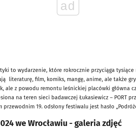
ad
yki to wydarzenie, które rokrocznie przyciąga tysiące 
ą literaturę, film, komiks, mangę, anime, ale także g
ek, ale z powodu remontu leśnickiej placówki główna cz
siona na teren sieci badawczej Łukasiewicz – PORT przy
przewodnim 19. odsłony festiwalu jest hasło „Podróż
2024 we Wrocławiu - galeria zdjęć