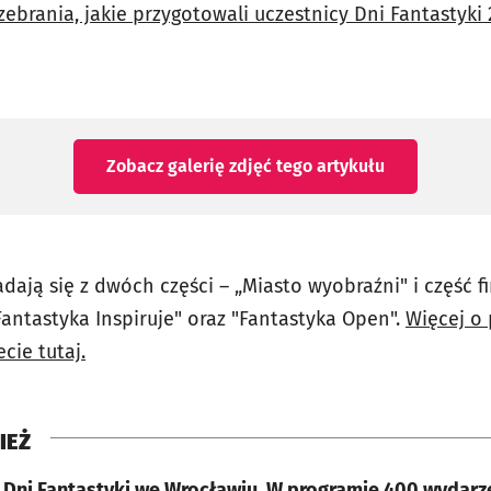
ebrania, jakie przygotowali uczestnicy Dni Fantastyki
Zobacz galerię zdjęć
tego artykułu
adają się z dwóch części – „Miasto wyobraźni" i część 
antastyka Inspiruje" oraz "Fantastyka Open".
Więcej o
cie tutaj.
IEŻ
 Dni Fantastyki we Wrocławiu. W programie 400 wydarze