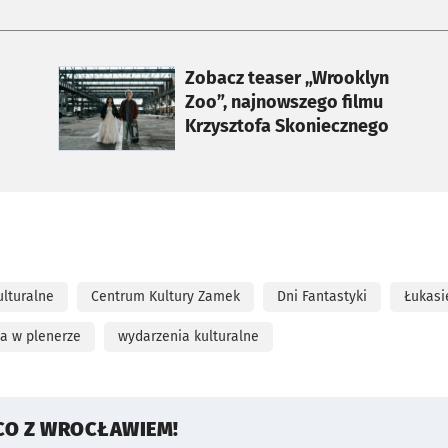
otworzy się w nowej karcie
Zobacz teaser „Wrooklyn
Zoo”, najnowszego filmu
Krzysztofa Skoniecznego
ulturalne
Centrum Kultury Zamek
Dni Fantastyki
Łukasi
a w plenerze
wydarzenia kulturalne
CO Z WROCŁAWIEM!