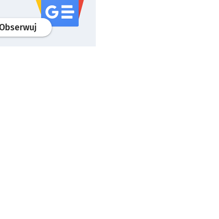
profil
google news
serwisu wroclaw.pl
Obserwuj