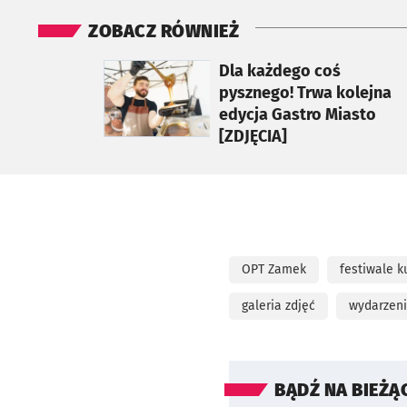
ZOBACZ RÓWNIEŻ
otworzy się w nowej karcie
Dla każdego coś
pysznego! Trwa kolejna
edycja Gastro Miasto
[ZDJĘCIA]
OPT Zamek
festiwale k
galeria zdjęć
wydarzeni
BĄDŹ NA BIEŻĄ