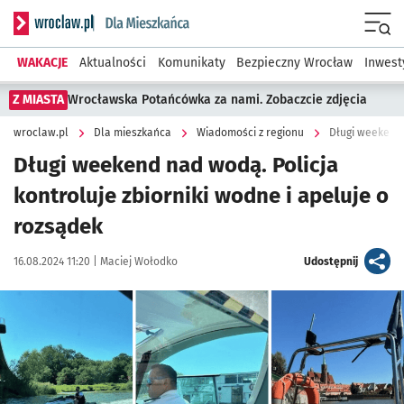
Serwis informacyjny wroclaw.pl podserwis: Dla mieszkańca
Menu
WAKACJE
Aktualności
Komunikaty
Bezpieczny Wrocław
Inwest
Z MIASTA
Wrocławska Potańcówka za nami. Zobaczcie zdjęcia
wroclaw.pl
Dla mieszkańca
Wiadomości z regionu
Długi weekend 
Długi weekend nad wodą. Policja
kontroluje zbiorniki wodne i apeluje o
rozsądek
Data publikacji:
Autor:
artykuł
16.08.2024 11:20 |
Maciej Wołodko
Udostępnij
Kliknij, aby powiększyć