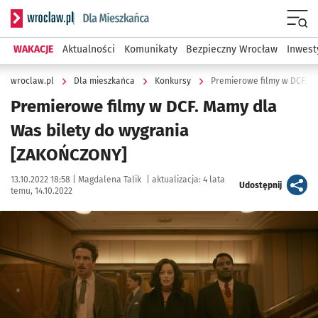
Serwis informacyjny wroclaw.pl podserwis: Dla mieszkańca
Menu
WAKACJE
Aktualności
Komunikaty
Bezpieczny Wrocław
Inwest
wroclaw.pl
Dla mieszkańca
Konkursy
Premierowe filmy w DCF. M
Premierowe filmy w DCF. Mamy dla
Was bilety do wygrania
[ZAKOŃCZONY]
Data publikacji:
Autor:
13.10.2022 18:58 |
Magdalena Talik
|
aktualizacja:
4 lata
artykuł
Udostępnij
temu, 14.10.2022
Kliknij, aby powiększyć