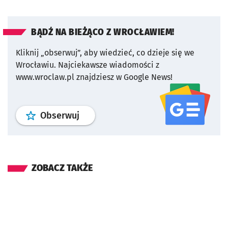
BĄDŹ NA BIEŻĄCO Z WROCŁAWIEM!
Kliknij „obserwuj”, aby wiedzieć, co dzieje się we
Wrocławiu.
Najciekawsze wiadomości z
www.wroclaw.pl znajdziesz w Google News!
profil
google news
serwisu wroclaw
Obserwuj
ZOBACZ TAKŻE