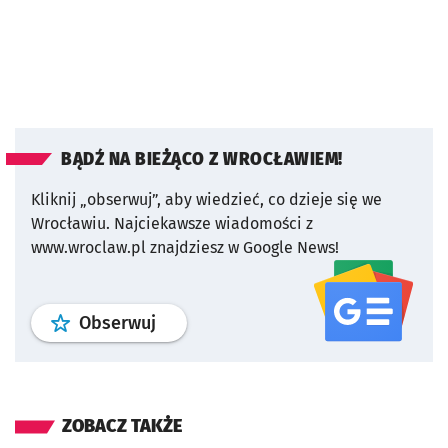
BĄDŹ NA BIEŻĄCO Z WROCŁAWIEM!
Kliknij „obserwuj”, aby wiedzieć, co dzieje się we
Wrocławiu.
Najciekawsze wiadomości z
www.wroclaw.pl znajdziesz w Google News!
profil
google news
serwisu wroclaw
Obserwuj
ZOBACZ TAKŻE