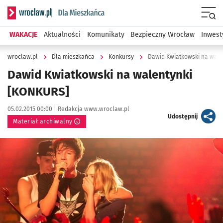
Serwis informacyjny wroclaw.pl podserwis: Dla mieszkańca
Menu
WAKACJE
Aktualności
Komunikaty
Bezpieczny Wrocław
Inwest
wroclaw.pl
Dla mieszkańca
Konkursy
Dawid Kwiatkowski na wale
Dawid Kwiatkowski na walentynki
[KONKURS]
Data publikacji:
Autor:
05.02.2015 00:00 |
Redakcja www.wroclaw.pl
artykuł
Udostępnij
Materiał archiwalny
Kliknij, aby powiększyć