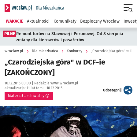
Serwis informacyjny wroclaw.pl podserwis: Dla mieszkańca
Menu
WAKACJE
Aktualności
Komunikaty
Bezpieczny Wrocław
Inwest
PILNE
Remont torów na Stawowej i Peronowej. Od 8 sierpnia
zmiany dla kierowców i pasażerów
wroclaw.pl
Dla mieszkańca
Konkursy
„Czarodziejska góra" w DC
„Czarodziejska góra" w DCF-ie
[ZAKOŃCZONY]
Data publikacji:
Autor:
10.12.2015 00:00 |
Redakcja www.wroclaw.pl
|
aktualizacja:
11 lat temu, 10.12.2015
artykuł
Udostępnij
Materiał archiwalny
Kliknij, aby powiększyć