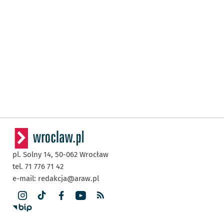
pl. Solny 14,
50-062
Wrocław
tel. 71 776 71 42
e-mail:
redakcja@araw.pl