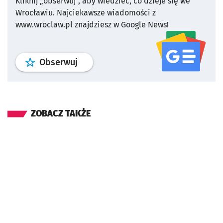
Kliknij „obserwuj”, aby wiedzieć, co dzieje się we
Wrocławiu.
Najciekawsze wiadomości z
www.wroclaw.pl znajdziesz w Google News!
profil
google news
serwisu wroclaw
Obserwuj
ZOBACZ TAKŻE