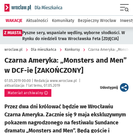
Serwis informacyjny wroclaw.pl podserwis: Dla mieszkańca
Menu
WAKACJE
Aktualności
Komunikaty
Bezpieczny Wrocław
Inwest
Z MIASTA
Pyszne sery, wspaniałe wędliny, wyborne słodkości. W
Rynku do niedzieli trwa Wrocławska Feta [ZDJĘCIA]
wroclaw.pl
Dla mieszkańca
Konkursy
Czarna Ameryka: „Monster
Czarna Ameryka: „Monsters and Men”
w DCF-ie [ZAKOŃCZONY]
Data publikacji:
Autor:
07.05.2019 00:00 |
Redakcja www.wroclaw.pl
|
aktualizacja:
7 lat temu, 07.05.2019
artykuł
Udostępnij
Materiał archiwalny
Przez dwa dni królować będzie we Wrocławiu
Czarna Ameryka. Zacznie się 9 maja ekskluzywnym
pokazem nagrodzonego na festiwalu Sundance
dramatu „Monsters and Men”. Będą goście i