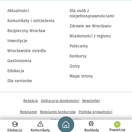
Aktualności
Dla osób z
niepełnosprawnościami
Komunikaty i ostrzeżenia
Zdrowie we Wrocławiu
Bezpieczny Wrocław
Wiadomości z regionu
Inwestycje
Polecamy
Wrocławskie osiedla
Konkursy
Gastronomia
Quizy
Edukacja
Mapa strony
Dla seniorów
Inne informacje
Redakcja
Deklaracja dostępności
Newsletter
Regulamin
Regulamin konkursów
Polityka prywatności
Strona główna - wroclaw.pl
Ustawienia cookies
Powietrze
Edukacja
Komunikaty
Rozkłady
© Copyright 2005-2026, ARAW S.A., Gmina Wrocław