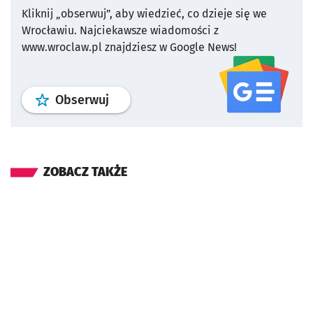
Kliknij „obserwuj”, aby wiedzieć, co dzieje się we
Wrocławiu.
Najciekawsze wiadomości z
www.wroclaw.pl znajdziesz w Google News!
profil
google news
serwisu wroclaw
Obserwuj
ZOBACZ TAKŻE