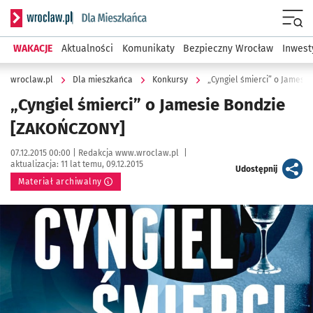
Serwis informacyjny wroclaw.pl podserwis: Dla mieszkańca
Menu
WAKACJE
Aktualności
Komunikaty
Bezpieczny Wrocław
Inwest
wroclaw.pl
Dla mieszkańca
Konkursy
„Cyngiel śmierci” o Jamesi
„Cyngiel śmierci” o Jamesie Bondzie
[ZAKOŃCZONY]
Data publikacji:
Autor:
07.12.2015 00:00 |
Redakcja www.wroclaw.pl
|
aktualizacja:
11 lat temu, 09.12.2015
artykuł
Udostępnij
Materiał archiwalny
Kliknij, aby powiększyć