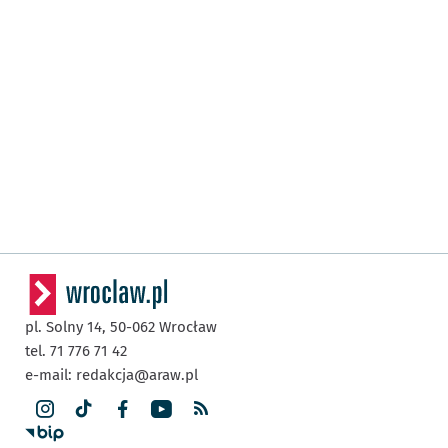
pl. Solny 14,
50-062
Wrocław
tel. 71 776 71 42
e-mail:
redakcja@araw.pl