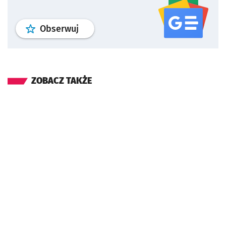
profil
google news
serwisu wroclaw
Obserwuj
ZOBACZ TAKŻE