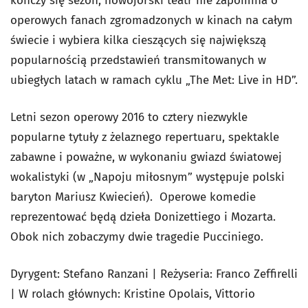
kończy się sezon, nowojorski teatr nie zapomina o
operowych fanach zgromadzonych w kinach na całym
świecie i wybiera kilka cieszących się największą
popularnością przedstawień transmitowanych w
ubiegłych latach w ramach cyklu „The Met: Live in HD”.
Letni sezon operowy 2016 to cztery niezwykle
popularne tytuły z żelaznego repertuaru, spektakle
zabawne i poważne, w wykonaniu gwiazd światowej
wokalistyki (w „Napoju miłosnym” występuje polski
baryton Mariusz Kwiecień). Operowe komedie
reprezentować będą dzieła Donizettiego i Mozarta.
Obok nich zobaczymy dwie tragedie Pucciniego.
Dyrygent: Stefano Ranzani | Reżyseria: Franco Zeffirelli
| W rolach głównych: Kristine Opolais, Vittorio