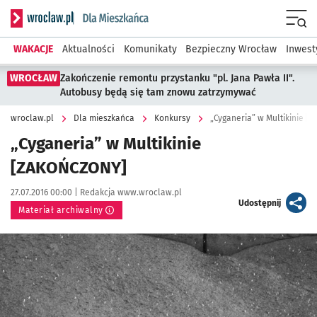
Serwis informacyjny wroclaw.pl podserwis: Dla mieszkańca
Menu
WAKACJE
Aktualności
Komunikaty
Bezpieczny Wrocław
Inwest
WROCŁAW
Zakończenie remontu przystanku "pl. Jana Pawła II".
Autobusy będą się tam znowu zatrzymywać
wroclaw.pl
Dla mieszkańca
Konkursy
„Cyganeria” w Multikinie 
„Cyganeria” w Multikinie
[ZAKOŃCZONY]
Data publikacji:
Autor:
27.07.2016 00:00 |
Redakcja www.wroclaw.pl
artykuł
Udostępnij
Materiał archiwalny
Kliknij, aby powiększyć