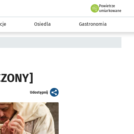
Powietrze
we Wrocławiu
 mieszkańca
umiarkowane
cje
Osiedla
Gastronomia
ŃCZONY]
artykuł
Udostępnij