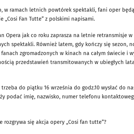
o, w ramach letnich powtórek spektakli, fani oper będ
 „Cosi Fan Tutte” z polskimi napisami.
n Opera jak co roku zaprasza na letnie retransmisje w
ych spektakli. Również latem, gdy kończy się sezon, no
anach zgromadzonych w kinach na całym świecie i wy
nością przedstawień transmitowanych w ubiegłych lat
 trzeba do piątku 16 września do godz.10 wysłać do n
leży podać imię, nazwisko, numer telefonu kontaktowe
 rozgrywa się akcja opery „Cosi fan tutte”?