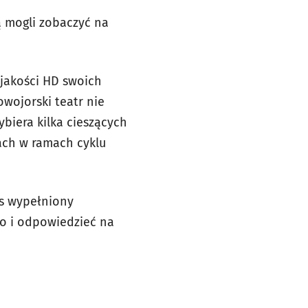
ą mogli zobaczyć na
 jakości HD swoich
wojorski teatr nie
biera kilka cieszących
ach w ramach cyklu
as wypełniony
go i odpowiedzieć na