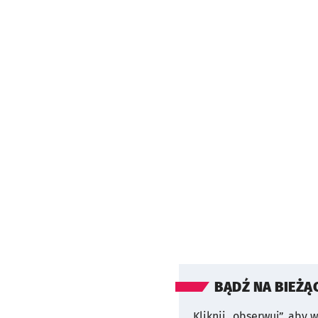
BĄDŹ NA BIEŻĄ
Kliknij „obserwuj”, aby 