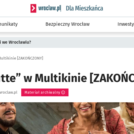
Serwis informacyjny wroclaw.pl podserwis: Dla
unikaty
Bezpieczny Wrocław
Inwesty
i we Wrocławiu?
 Multikinie [ZAKOŃCZONY]
tutte” w Multikinie [ZAKO
roclaw.pl
Materiał archiwalny