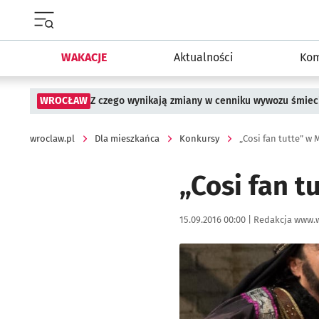
Menu główne portalu wroclaw.pl
WAKACJE
Aktualności
Kom
WROCŁAW
Z czego wynikają zmiany w cenniku wywozu śmiec
wroclaw.pl
Dla mieszkańca
Konkursy
„Cosi fan tutte” w
„Cosi fan 
Data publikacji:
Autor:
15.09.2016 00:00 |
Redakcja www.w
Kliknij, aby powiększyć