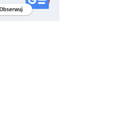
profil
google news
serwisu wroclaw.pl
Obserwuj