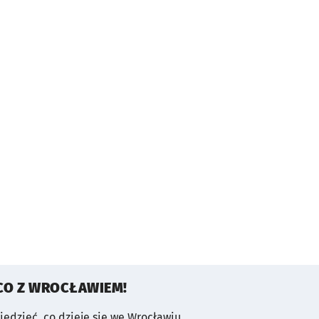
CO Z WROCŁAWIEM!
wiedzieć, co dzieje się we Wrocławiu.