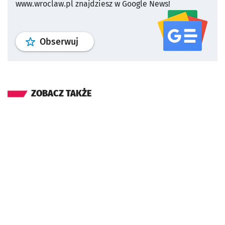
www.wroclaw.pl znajdziesz w Google News!
profil
google news
serwisu wroclaw
Obserwuj
ZOBACZ TAKŻE