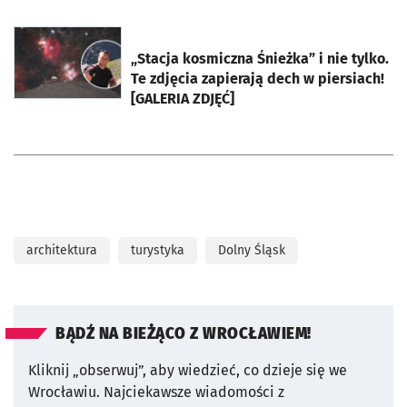
otworzy się w nowej karcie
„Stacja kosmiczna Śnieżka” i nie tylko.
Te zdjęcia zapierają dech w piersiach!
[GALERIA ZDJĘĆ]
architektura
turystyka
Dolny Śląsk
BĄDŹ NA BIEŻĄCO Z WROCŁAWIEM!
Kliknij „obserwuj”, aby wiedzieć, co dzieje się we
Wrocławiu.
Najciekawsze wiadomości z