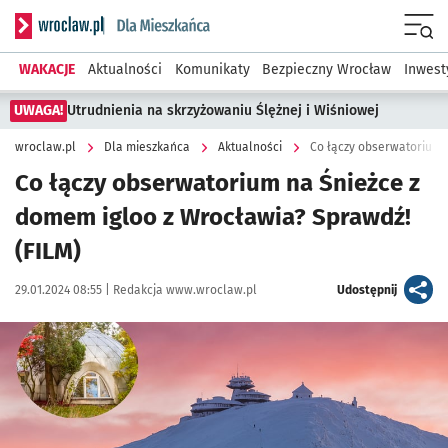
Serwis informacyjny wroclaw.pl podserwis: Dla mieszkańca
Menu
WAKACJE
Aktualności
Komunikaty
Bezpieczny Wrocław
Inwest
UWAGA!
Utrudnienia na skrzyżowaniu Ślężnej i Wiśniowej
wroclaw.pl
Dla mieszkańca
Aktualności
Co łączy obserwatorium 
Co łączy obserwatorium na Śnieżce z
domem igloo z Wrocławia? Sprawdź!
(FILM)
Data publikacji:
Autor:
artykuł
29.01.2024 08:55 |
Redakcja www.wroclaw.pl
Udostępnij
Kliknij, aby powiększyć