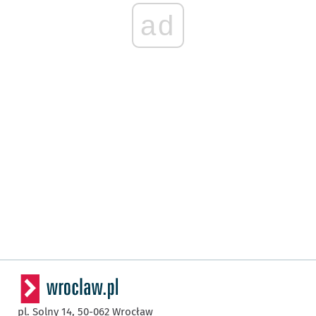
ad
pl. Solny 14,
50-062
Wrocław