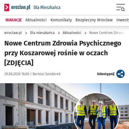
Serwis informacyjny wroclaw.pl podserwis: Dla mieszkańca
Menu
WAKACJE
Aktualności
Komunikaty
Bezpieczny Wrocław
Inwest
wroclaw.pl
Dla mieszkańca
Aktualności
Nowe Centrum Zdrowia Ps
Nowe Centrum Zdrowia Psychicznego
przy Koszarowej rośnie w oczach
[ZDJĘCIA]
Data publikacji:
Autor:
artykuł
29.06.2026 16:00 |
Bartosz Senderek
Udostępnij
Kliknij, aby zobaczyć galerię