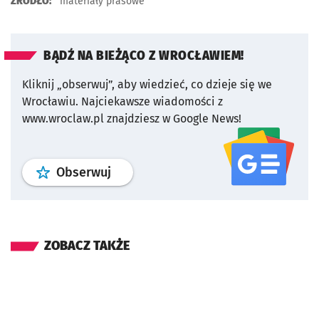
ŹRÓDŁO:
materiały prasowe
BĄDŹ NA BIEŻĄCO Z WROCŁAWIEM!
Kliknij „obserwuj”, aby wiedzieć, co dzieje się we
Wrocławiu.
Najciekawsze wiadomości z
www.wroclaw.pl znajdziesz w Google News!
profil
google news
serwisu wroclaw
Obserwuj
ZOBACZ TAKŻE