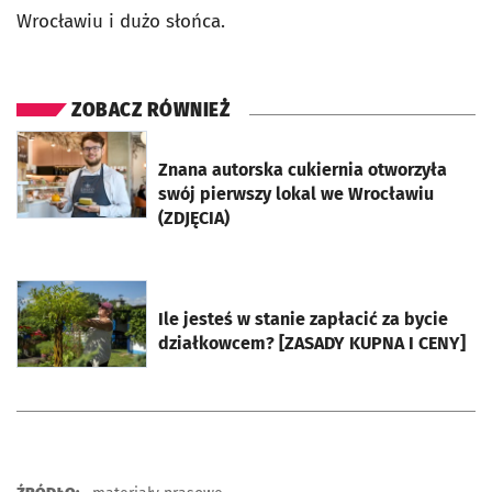
Wrocławiu i dużo słońca.
ZOBACZ RÓWNIEŻ
otworzy się w nowej karcie
Znana autorska cukiernia otworzyła
swój pierwszy lokal we Wrocławiu
(ZDJĘCIA)
otworzy się w nowej karcie
Ile jesteś w stanie zapłacić za bycie
działkowcem? [ZASADY KUPNA I CENY]