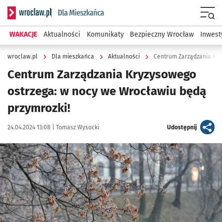
Serwis informacyjny wroclaw.pl podserwis: Dla mieszkańca
Menu
WAKACJE
Aktualności
Komunikaty
Bezpieczny Wrocław
Inwest
wroclaw.pl
Dla mieszkańca
Aktualności
Centrum Zarządzania Kry
Centrum Zarządzania Kryzysowego
ostrzega: w nocy we Wrocławiu będą
przymrozki!
Data publikacji:
Autor:
artykuł
24.04.2024 13:08 |
Tomasz Wysocki
Udostępnij
Kliknij, aby powiększyć