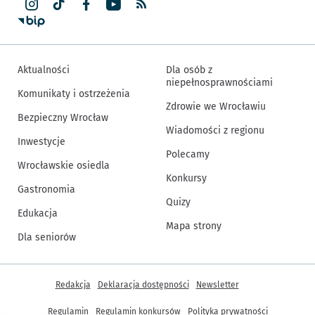
Aktualności
Dla osób z
niepełnosprawnościami
Komunikaty i ostrzeżenia
Zdrowie we Wrocławiu
Bezpieczny Wrocław
Wiadomości z regionu
Inwestycje
Polecamy
Wrocławskie osiedla
Konkursy
Gastronomia
Quizy
Edukacja
Mapa strony
Dla seniorów
Inne informacje
Redakcja
Deklaracja dostępności
Newsletter
Regulamin
Regulamin konkursów
Polityka prywatności