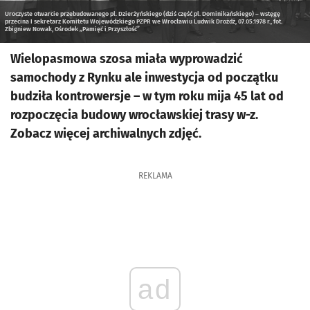
Uroczyste otwarcie przebudowanego pl. Dzierżyńskiego (dziś część pl. Dominikańskiego) – wstęgę
przecina I sekretarz Komitetu Wojewódzkiego PZPR we Wrocławiu Ludwik Drożdż, 07.05.1978 r., fot.
Zbigniew Nowak, Ośrodek „Pamięć i Przyszłość”
Wielopasmowa szosa miała wyprowadzić
samochody z Rynku ale inwestycja od początku
budziła kontrowersje – w tym roku mija 45 lat od
rozpoczęcia budowy wrocławskiej trasy w-z.
Zobacz więcej archiwalnych zdjęć.
REKLAMA
ad