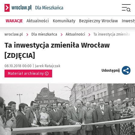
Serwis informacyjny wroclaw.pl podserwis: Dla mieszkańca
Menu
WAKACJE
Aktualności
Komunikaty
Bezpieczny Wrocław
Inwest
wroclaw.pl
Dla mieszkańca
Aktualności
Ta inwestycja zmieniła W
Ta inwestycja zmieniła Wrocław
[ZDJĘCIA]
Data publikacji:
Autor:
08.10.2018 00:00 |
Jarek Ratajczak
artykuł
Udostępnij
Materiał archiwalny
Kliknij, aby powiększyć