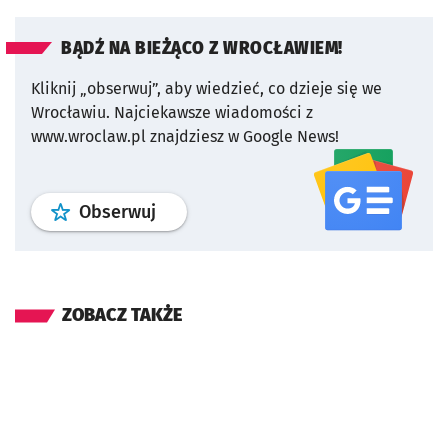
BĄDŹ NA BIEŻĄCO Z WROCŁAWIEM!
Kliknij „obserwuj”, aby wiedzieć, co dzieje się we
Wrocławiu.
Najciekawsze wiadomości z
www.wroclaw.pl znajdziesz w Google News!
profil
google news
serwisu wroclaw
Obserwuj
ZOBACZ TAKŻE