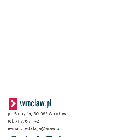
pl. Solny 14,
50-062
Wrocław
tel. 71 776 71 42
e-mail:
redakcja@araw.pl