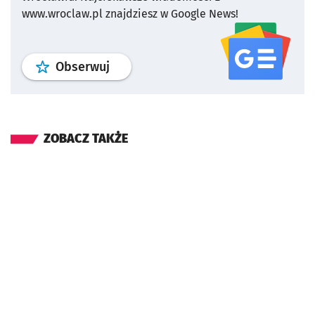
www.wroclaw.pl znajdziesz w Google News!
profil
google news
serwisu wroclaw
Obserwuj
ZOBACZ TAKŻE