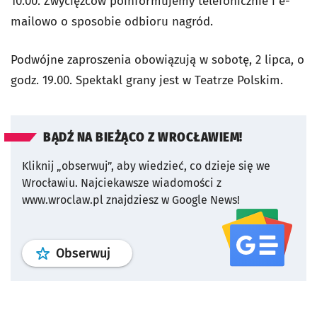
10.00. Zwycięzców poinformujemy telefonicznie i e-
mailowo o sposobie odbioru nagród.
Podwójne zaproszenia obowiązują w sobotę, 2 lipca, o
godz. 19.00. Spektakl grany jest w Teatrze Polskim.
BĄDŹ NA BIEŻĄCO Z WROCŁAWIEM!
Kliknij „obserwuj”, aby wiedzieć, co dzieje się we
Wrocławiu.
Najciekawsze wiadomości z
www.wroclaw.pl znajdziesz w Google News!
profil
google news
serwisu wroclaw
Obserwuj