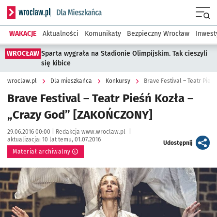
Serwis informacyjny wroclaw.pl podserwis: Dla mieszkańca
Menu
WAKACJE
Aktualności
Komunikaty
Bezpieczny Wrocław
Inwest
WROCŁAW
Sparta wygrała na Stadionie Olimpijskim. Tak cieszyli
się kibice
wroclaw.pl
Dla mieszkańca
Konkursy
Brave Festival – Teatr Pie
Brave Festival – Teatr Pieśń Kozła –
„Crazy God” [ZAKOŃCZONY]
Data publikacji:
Autor:
29.06.2016 00:00 |
Redakcja www.wroclaw.pl
|
aktualizacja:
10 lat temu, 01.07.2016
artykuł
Udostępnij
Materiał archiwalny
Kliknij, aby powiększyć