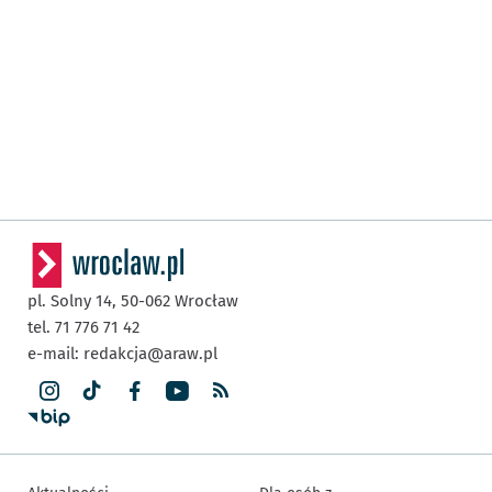
pl. Solny 14,
50-062
Wrocław
tel. 71 776 71 42
e-mail:
redakcja@araw.pl