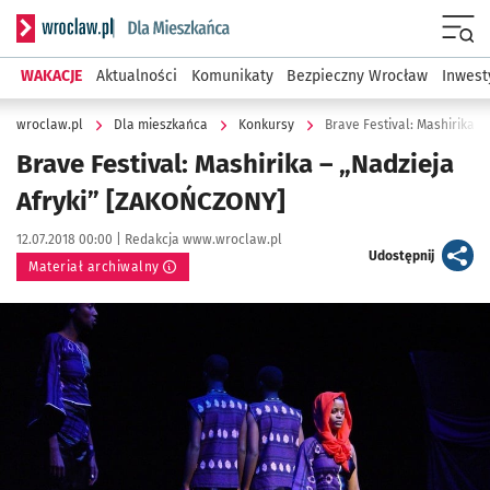
Serwis informacyjny wroclaw.pl podserwis: Dla mieszkańca
Menu
WAKACJE
Aktualności
Komunikaty
Bezpieczny Wrocław
Inwest
wroclaw.pl
Dla mieszkańca
Konkursy
Brave Festival: Mashirika –
Brave Festival: Mashirika – „Nadzieja
Afryki” [ZAKOŃCZONY]
Data publikacji:
Autor:
12.07.2018 00:00 |
Redakcja www.wroclaw.pl
artykuł
Udostępnij
Materiał archiwalny
Kliknij, aby powiększyć