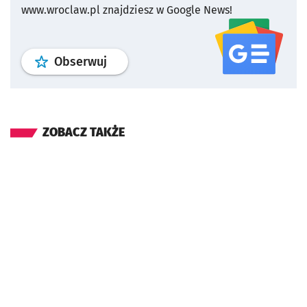
www.wroclaw.pl znajdziesz w Google News!
profil
google news
serwisu wroclaw
Obserwuj
ZOBACZ TAKŻE