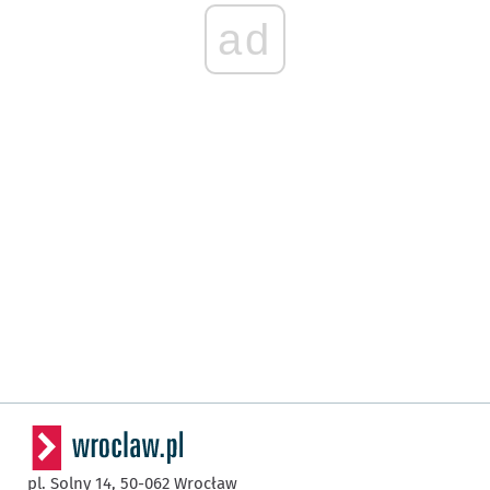
ad
pl. Solny 14,
50-062
Wrocław