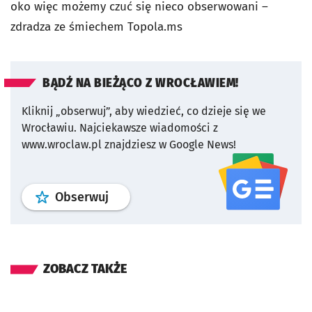
oko więc możemy czuć się nieco obserwowani –
zdradza ze śmiechem Topola.
ms
BĄDŹ NA BIEŻĄCO Z WROCŁAWIEM!
Kliknij „obserwuj”, aby wiedzieć, co dzieje się we
Wrocławiu.
Najciekawsze wiadomości z
www.wroclaw.pl znajdziesz w Google News!
profil
google news
serwisu wroclaw
Obserwuj
ZOBACZ TAKŻE