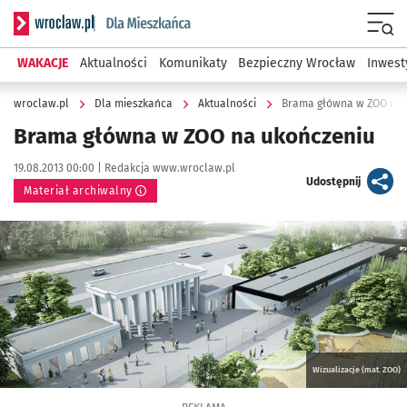
Serwis informacyjny wroclaw.pl podserwis: Dla mieszkańca
Menu
WAKACJE
Aktualności
Komunikaty
Bezpieczny Wrocław
Inwest
wroclaw.pl
Dla mieszkańca
Aktualności
Brama główna w ZOO na 
Brama główna w ZOO na ukończeniu
Data publikacji:
Autor:
19.08.2013 00:00 |
Redakcja www.wroclaw.pl
artykuł
Udostępnij
Materiał archiwalny
Kliknij, aby powiększyć
Wizualizacje (mat. ZOO)